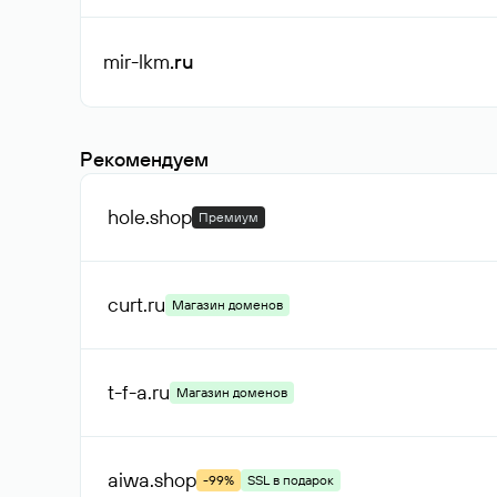
mir-lkm
.ru
Рекомендуем
hole
.shop
Премиум
curt
.ru
Магазин доменов
t-f-a
.ru
Магазин доменов
aiwa
.shop
-99%
SSL в подарок