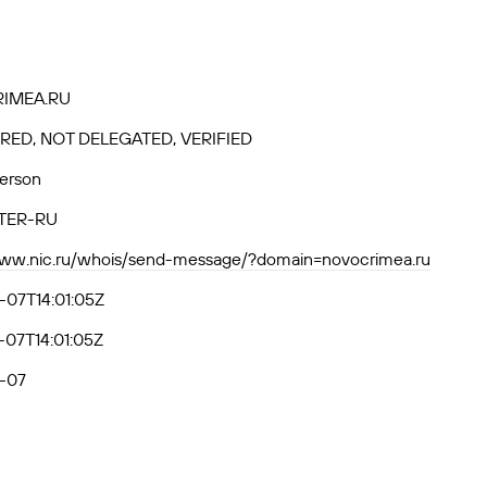
IMEA.RU
RED, NOT DELEGATED, VERIFIED
Person
TER-RU
www.nic.ru/whois/send-message/?domain=novocrimea.ru
-07T14:01:05Z
07T14:01:05Z
-07