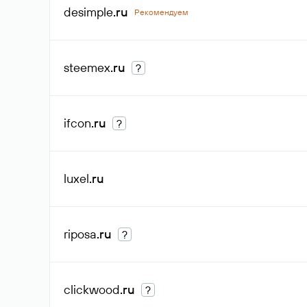
desimple
.ru
Рекомендуем
steemex
.ru
?
ifcon
.ru
?
luxel
.ru
riposa
.ru
?
clickwood
.ru
?