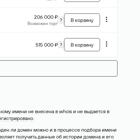
206 000 ₽
?
В корзину
Возможен торг
515 000 ₽
?
В корзину
ому имени не внесена в whois и не выдается в
егистрировано
.
боден ли домен можно и в процессе подбора имени
воляет получить данные об истории домена и его