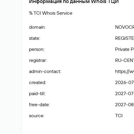
Информация по данным Whois ТЦИ
% TCI Whois Service
domain
:
NOVOCR
state
:
REGISTE
person
:
Private 
registrar
:
RU-CEN
admin-contact
:
https://
created
:
2026-07
paid-till
:
2027-07-
free-date
:
2027-08
source
:
TCI