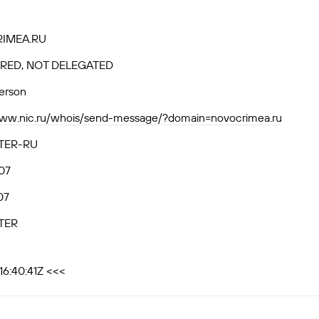
IMEA.RU
RED, NOT DELEGATED
person
www.nic.ru/whois/send-message/?domain=novocrimea.ru
TER-RU
07
07
TER
16:40:41Z <<<