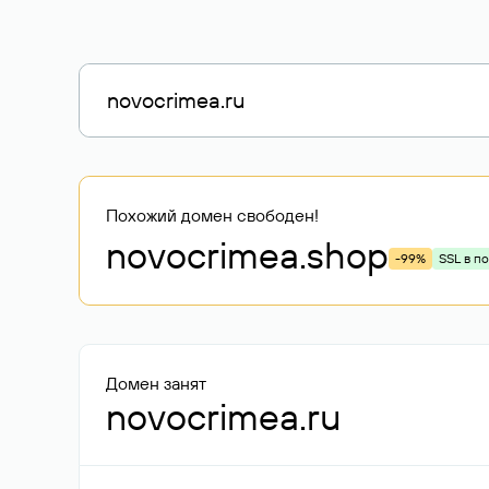
Похожий домен свободен!
novocrimea
.shop
-99%
SSL в п
Домен занят
novocrimea.ru