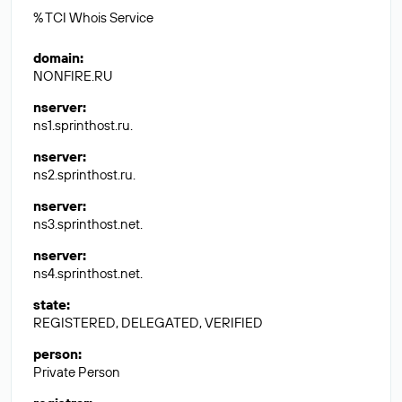
% TCI Whois Service
domain
:
NONFIRE.RU
nserver
:
ns1.sprinthost.ru.
nserver
:
ns2.sprinthost.ru.
nserver
:
ns3.sprinthost.net.
nserver
:
ns4.sprinthost.net.
state
:
REGISTERED, DELEGATED, VERIFIED
person
:
Private Person