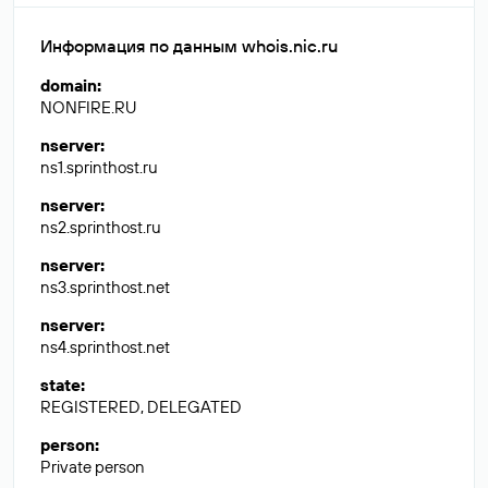
Информация по данным whois.nic.ru
domain
:
NONFIRE.RU
nserver
:
ns1.sprinthost.ru
nserver
:
ns2.sprinthost.ru
nserver
:
ns3.sprinthost.net
nserver
:
ns4.sprinthost.net
state
:
REGISTERED, DELEGATED
person
:
Private person