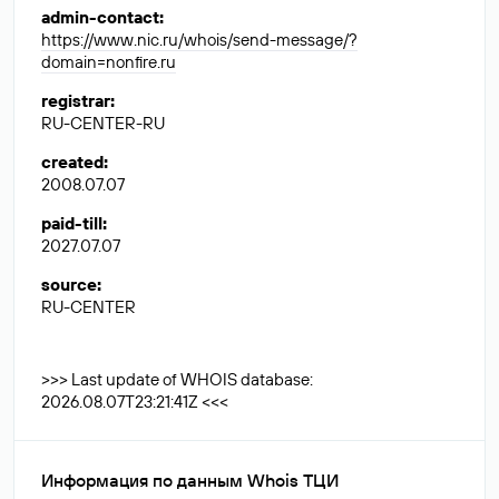
admin-contact
:
https://www.nic.ru/whois/send-message/?
domain=nonfire.ru
registrar
:
RU-CENTER-RU
created
:
2008.07.07
paid-till
:
2027.07.07
source
:
RU-CENTER
>>> Last update of WHOIS database:
2026.08.07T23:21:41Z <<<
Информация по данным Whois ТЦИ