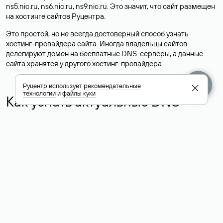
ns5.nic.ru, ns6.nic.ru, ns9.nic.ru. Это значит, что сайт размещен
на
хостинге сайтов
Руцентра.
Это простой, но не всегда достоверный способ узнать
хостинг-провайдера сайта. Иногда владельцы сайтов
делегируют домен на бесплатные DNS-серверы, а данные
сайта хранятся у другого хостинг-провайдера.
Руцентр использует
рекомендательные
технологии
и
файлы куки
Как узнать актуальные DNS
домена
О том, где можно посмотреть список DNS-серверов для
домена в сервисе Whois, мы написали выше. Порядок
действий такой же, как при определении хостинга: необходимо
ввести доменное имя в поисковую строку Whois, после
получения ответа найти поле «nserver». В нем указаны
актуальные DNS домена.