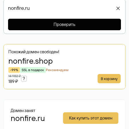
Проверить
Похожий домен свободен!
nonfire
.shop
-99%
SSL в подарок
Рекомендуем
14 982 ₽
?
В корзину
189 ₽
Домен занят
nonfire.ru
Как купить этот домен