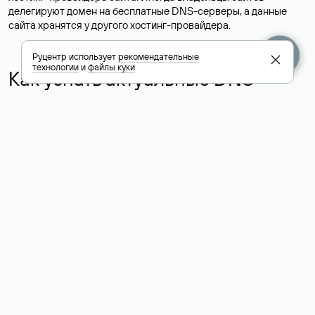
делегируют домен на бесплатные DNS-серверы, а данные
сайта хранятся у другого хостинг-провайдера.
Руцентр использует
рекомендательные
технологии
и
файлы куки
Как узнать актуальные DNS
домена
О том, где можно посмотреть список DNS-серверов для
домена в сервисе Whois, мы написали выше. Порядок
действий такой же, как при определении хостинга: необходимо
ввести доменное имя в поисковую строку Whois, после
получения ответа найти поле «nserver». В нем указаны
актуальные DNS домена.
Расшифровка значения полей
для доменов .ru, .su и .рф:
«nserver»: список DNS-серверов, на которые делегирован