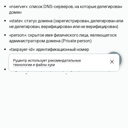
«nserver»: список DNS-серверов, на которые делегирован
домен
«state»: статус домена (зарегистрирован, делегирован или
не делегирован, верифицирован или не верифицирован)
«person»: скрытое имя физического лица, являющегося
администратором домена (Privatе person)
«taxpayer-id»: идентификационный номер
налогоплательщика-юридического лица, являющегося
администратором домена
Руцентр использует
рекомендательные
технологии
и
файлы куки
«reg-ch»: регистратор, которому передается поддержка
сведений о доменном имени (в период выполнения заявки
на передачу поддержки)
«admin-contact»: ссылка на форму обратной связи, чтобы
связаться с администратором домена
«org»: название организации (юридического лица), которая
является владельцем домена
«registrar»: регистратор домена
«created»: дата регистрации домена