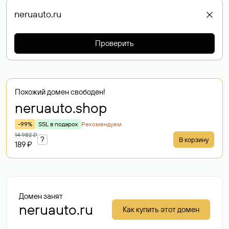
Проверить
Похожий домен свободен!
neruauto
.shop
-99%
SSL в подарок
Рекомендуем
14 982 ₽
?
В корзину
189 ₽
Домен занят
neruauto.ru
Как купить этот домен