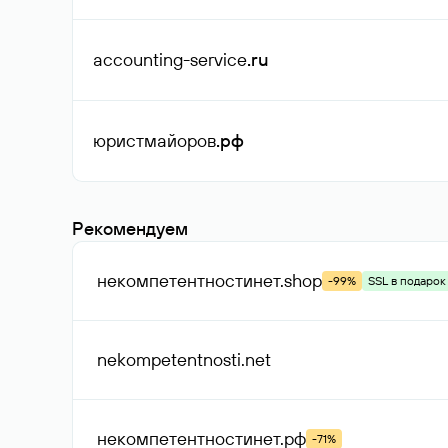
accounting-service
.ru
юристмайоров
.рф
Рекомендуем
некомпетентностинет
.shop
-99%
SSL в подарок
nekompetentnosti
.net
некомпетентностинет
.рф
-71%