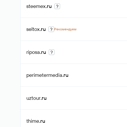
steemex
.ru
?
seltox
.ru
?
Рекомендуем
riposa
.ru
?
perimetermedia
.ru
uztour
.ru
thime
.ru