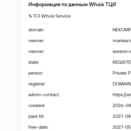
Информация по данным Whois ТЦИ
% TCI Whois Service
domain
:
NEKOMP
nserver
:
marissa.n
nserver
:
weston.n
state
:
REGISTE
person
:
Private 
registrar
:
DOMAIN
admin-contact
:
https://
created
:
2026-04-
paid-till
:
2027-04-
free-date
:
2027-05