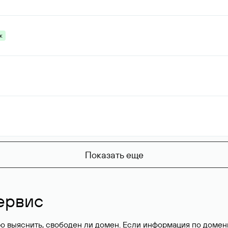
к
Показать еще
ервис
о выяснить, свободен ли домен. Если информация по доменн