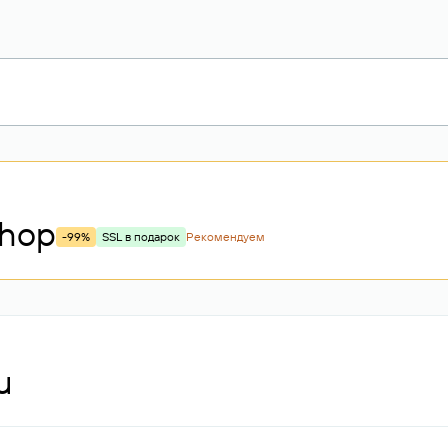
shop
-99%
SSL в подарок
Рекомендуем
u