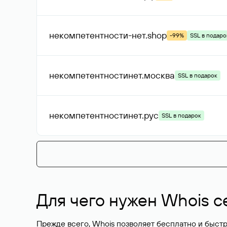
некомпетентности-нет
.shop
-99%
SSL в подаро
некомпетентностинет
.москва
SSL в подарок
некомпетентностинет
.рус
SSL в подарок
Для чего нужен Whois с
Прежде всего, Whois позволяет бесплатно и быстр