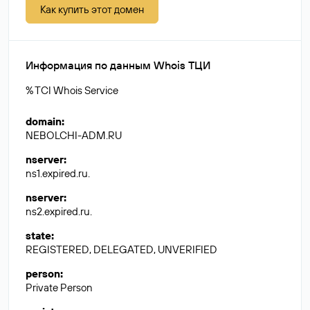
Как купить этот домен
Информация по данным Whois ТЦИ
% TCI Whois Service
domain
:
NEBOLCHI-ADM.RU
nserver
:
ns1.expired.ru.
nserver
:
ns2.expired.ru.
state
:
REGISTERED, DELEGATED, UNVERIFIED
person
:
Private Person