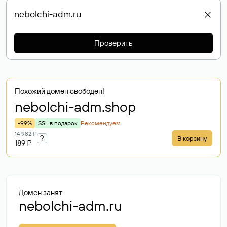
Проверить
Похожий домен свободен!
nebolchi-adm
.shop
-99%
SSL в подарок
Рекомендуем
14 982 ₽
?
В корзину
189 ₽
Домен занят
nebolchi-adm.ru