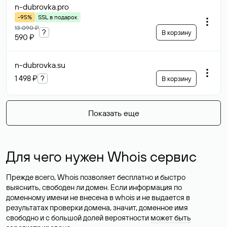
n-dubrovka
.pro
-95%
SSL в подарок
13 090 ₽
?
В корзину
590 ₽
n-dubrovka
.su
1 498 ₽
?
В корзину
Показать еще
Для чего нужен Whois сервис
Прежде всего, Whois позволяет бесплатно и быстро
выяснить, свободен ли домен. Если информация по
доменному имени не внесена в whois и не выдается в
результатах проверки домена, значит, доменное имя
свободно и с большой долей вероятности
может быть