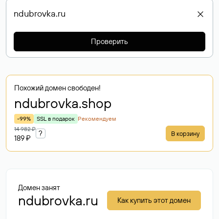
Проверить
Похожий домен свободен!
ndubrovka
.shop
-99%
SSL в подарок
Рекомендуем
14 982 ₽
?
В корзину
189 ₽
Домен занят
ndubrovka.ru
Как купить этот домен