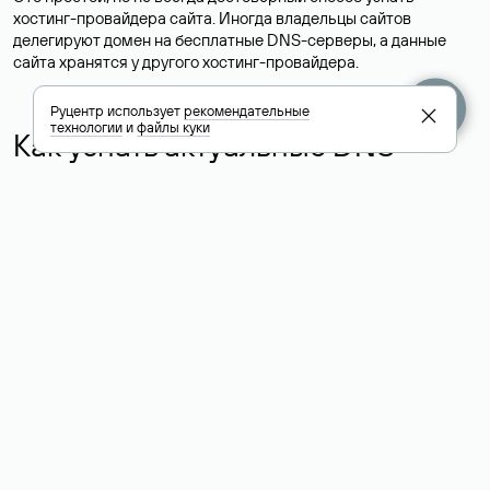
хостинг-провайдера сайта. Иногда владельцы сайтов
делегируют домен на бесплатные DNS-серверы, а данные
сайта хранятся у другого хостинг-провайдера.
Руцентр использует
рекомендательные
технологии
и
файлы куки
Как узнать актуальные DNS
домена
О том, где можно посмотреть список DNS-серверов для
домена в сервисе Whois, мы написали выше. Порядок
действий такой же, как при определении хостинга: необходимо
ввести доменное имя в поисковую строку Whois, после
получения ответа найти поле «nserver». В нем указаны
актуальные DNS домена.
Расшифровка значения полей
для доменов .ru, .su и .рф: