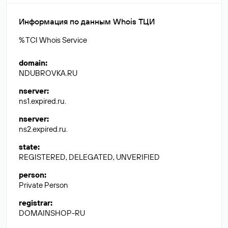
Информация по данным Whois ТЦИ
% TCI Whois Service
domain
:
NDUBROVKA.RU
nserver
:
ns1.expired.ru.
nserver
:
ns2.expired.ru.
state
:
REGISTERED, DELEGATED, UNVERIFIED
person
:
Private Person
registrar
:
DOMAINSHOP-RU