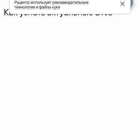
Руцентр использует
рекомендательные
технологии
и
файлы куки
Как узнать актуальные DNS
домена
О том, где можно посмотреть список DNS-серверов для
домена в сервисе Whois, мы написали выше. Порядок
действий такой же, как при определении хостинга: необходимо
ввести доменное имя в поисковую строку Whois, после
получения ответа найти поле «nserver». В нем указаны
актуальные DNS домена.
Расшифровка значения полей
для доменов .ru, .su и .рф:
«nserver»: список DNS-серверов, на которые делегирован
домен
«state»: статус домена (зарегистрирован, делегирован или
не делегирован, верифицирован или не верифицирован)