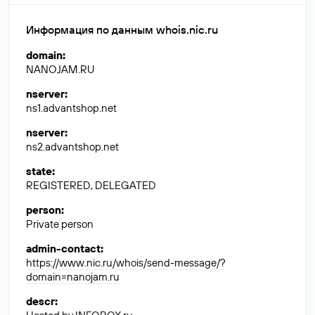
Информация по данным whois.nic.ru
domain
:
NANOJAM.RU
nserver
:
ns1.advantshop.net
nserver
:
ns2.advantshop.net
state
:
REGISTERED, DELEGATED
person
:
Private person
admin-contact
:
https://www.nic.ru/whois/send-message/?
domain=nanojam.ru
descr
: