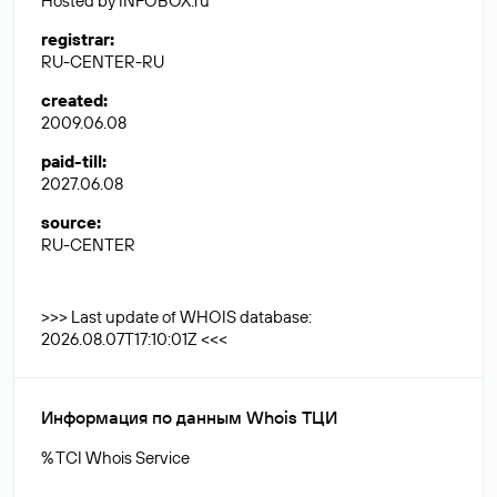
Hosted by INFOBOX.ru
registrar
:
RU-CENTER-RU
created
:
2009.06.08
paid-till
:
2027.06.08
source
:
RU-CENTER
>>> Last update of WHOIS database:
2026.08.07T17:10:01Z <<<
Информация по данным Whois ТЦИ
% TCI Whois Service