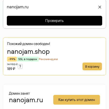
Проверить
Похожий домен свободен!
nanojam
.shop
-99%
SSL в подарок
Рекомендуем
14 982 ₽
?
В корзину
189 ₽
Домен занят
nanojam.ru
Как купить этот домен