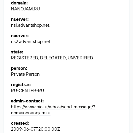
domain
:
NANOJAM.RU
nserver
:
ns1.advantshop.net.
nserver
:
ns2.advantshop.net.
state
:
REGISTERED, DELEGATED, UNVERIFIED
person
:
Private Person
registrar
:
RU-CENTER-RU
admin-contact
:
https://www.nic.ru/whois/send-message/?
domain=nanojam.ru
created
:
2009-06-07T20:00:00Z