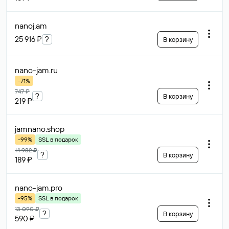
nanoj
.am
25 916 ₽
?
В корзину
nano-jam
.ru
-71%
747 ₽
?
В корзину
219 ₽
jamnano
.shop
-99%
SSL в подарок
14 982 ₽
?
В корзину
189 ₽
nano-jam
.pro
-95%
SSL в подарок
13 090 ₽
?
В корзину
590 ₽