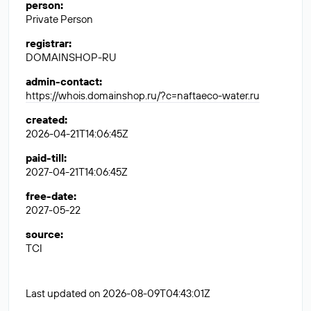
person
:
Private Person
registrar
:
DOMAINSHOP-RU
admin-contact
:
https://whois.domainshop.ru/?c=naftaeco-water.ru
created
:
2026-04-21T14:06:45Z
paid-till
:
2027-04-21T14:06:45Z
free-date
:
2027-05-22
source
:
TCI
Last updated on 2026-08-09T04:43:01Z