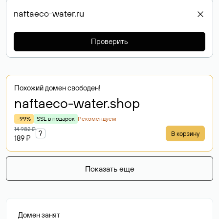
Проверить
Похожий домен свободен!
naftaeco-water
.shop
-99%
SSL в подарок
Рекомендуем
14 982 ₽
?
В корзину
189 ₽
Показать еще
Домен занят