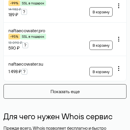
-99%
SSL в подарок
14 982 ₽
?
В корзину
189 ₽
naftaecowater
.pro
-95%
SSL в подарок
13 090 ₽
?
В корзину
590 ₽
naftaecowater
.su
1 498 ₽
?
В корзину
Показать еще
Для чего нужен Whois сервис
Прежде всего, Whois позволяет бесплатно и быстро