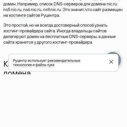
домен. Например, список DNS-серверов для домена nic.ru:
ns5.nic.ru, ns6.nic.ru, ns9.nic.ru. Это значит, что сайт размещен
на
хостинге сайтов
Руцентра.
Это простой, но не всегда достоверный способ узнать
хостинг-провайдера сайта. Иногда владельцы сайтов
делегируют домен на бесплатные DNS-серверы, а данные
сайта хранятся у другого хостинг-провайдера.
Руцентр использует
рекомендательные
Как узнать актуальные DNS
технологии
и
файлы куки
домена
О том, где можно посмотреть список DNS-серверов для
домена в сервисе Whois, мы написали выше. Порядок
действий такой же, как при определении хостинга: необходимо
ввести доменное имя в поисковую строку Whois, после
получения ответа найти поле «nserver». В нем указаны
актуальные DNS домена.