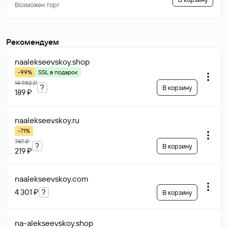
Возможен торг
Рекомендуем
naalekseevskoy
.shop
-99%
SSL в подарок
14 982 ₽
?
В корзину
189 ₽
naalekseevskoy
.ru
-71%
747 ₽
?
В корзину
219 ₽
naalekseevskoy
.com
4 301 ₽
?
В корзину
na-alekseevskoy
.shop