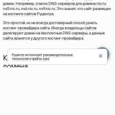
домен. Например, список DNS-серверов для домена nic.ru:
ns5.nic.ru, ns6.nic.ru, ns9.nic.ru. Это значит, что сайт размещен
на
хостинге сайтов
Руцентра.
Это простой, но не всегда достоверный способ узнать
хостинг-провайдера сайта. Иногда владельцы сайтов
делегируют домен на бесплатные DNS-серверы, а данные
сайта хранятся у другого хостинг-провайдера.
Руцентр использует
рекомендательные
Как узнать актуальные DNS
технологии
и
файлы куки
домена
О том, где можно посмотреть список DNS-серверов для
домена в сервисе Whois, мы написали выше. Порядок
действий такой же, как при определении хостинга: необходимо
ввести доменное имя в поисковую строку Whois, после
получения ответа найти поле «nserver». В нем указаны
актуальные DNS домена.