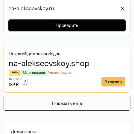
Проверить
Похожий домен свободен!
na-alekseevskoy
.shop
-99%
SSL в подарок
Рекомендуем
14 982 ₽
?
В корзину
189 ₽
Показать еще
Домен занят