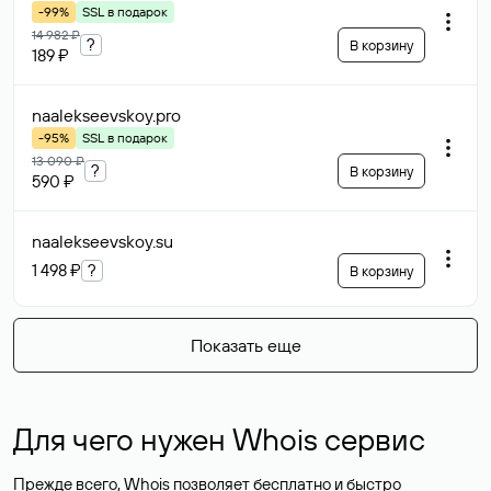
-99%
SSL в подарок
14 982 ₽
?
В корзину
189 ₽
naalekseevskoy
.pro
-95%
SSL в подарок
13 090 ₽
?
В корзину
590 ₽
naalekseevskoy
.su
1 498 ₽
?
В корзину
Показать еще
Для чего нужен Whois сервис
Прежде всего, Whois позволяет бесплатно и быстро