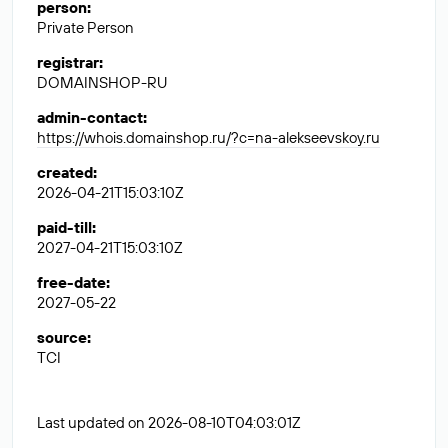
person
:
Private Person
registrar
:
DOMAINSHOP-RU
admin-contact
:
https://whois.domainshop.ru/?c=na-alekseevskoy.ru
created
:
2026-04-21T15:03:10Z
paid-till
:
2027-04-21T15:03:10Z
free-date
:
2027-05-22
source
:
TCI
Last updated on 2026-08-10T04:03:01Z