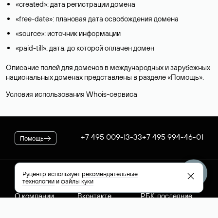
«created»: дата регистрации домена
«free-date»: плановая дата освобождения домена
«source»: источник информации
«paid-till»: дата, до которой оплачен домен
Описание полей для доменов в международных и зарубежных
национальных доменах представлены в разделе «
Помощь
».
Условия использования Whois-сервиса
+7 495 009-13-33
+7 495 994-46-01
Помощь
Руцентр использует
рекомендательные
Руцентр
Социальные сети
Полезное
технологии
и
файлы куки
О компании
Вконтакте
РБК: последние
Контакты
VK Видео
новости России и
Лицензии и
Телеграм
мира