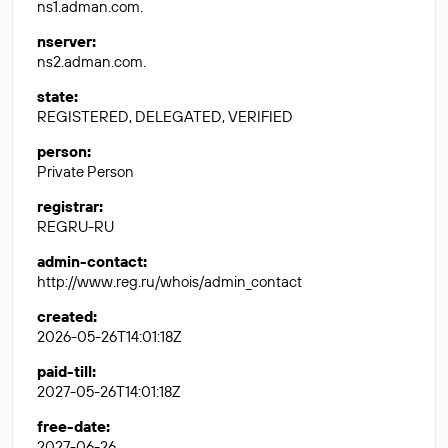
ns1.adman.com.
nserver
:
ns2.adman.com.
state
:
REGISTERED, DELEGATED, VERIFIED
person
:
Private Person
registrar
:
REGRU-RU
admin-contact
:
http://www.reg.ru/whois/admin_contact
created
:
2026-05-26T14:01:18Z
paid-till
:
2027-05-26T14:01:18Z
free-date
:
2027-06-26