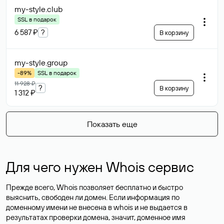
my-style
.club
SSL в подарок
6 587 ₽
?
В корзину
my-style
.group
-89%
SSL в подарок
11 928 ₽
?
В корзину
1 312 ₽
Показать еще
Для чего нужен Whois сервис
Прежде всего, Whois позволяет бесплатно и быстро
выяснить, свободен ли домен. Если информация по
доменному имени не внесена в whois и не выдается в
результатах проверки домена, значит, доменное имя