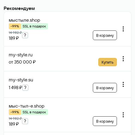
Рекомендуем
мыстыле
.shop
-99%
SSL в подарок
14 982 ₽
?
В корзину
189 ₽
my-style
.ru
от 350 000 ₽
Купить
my-style
.su
1 498 ₽
?
В корзину
мыс-тыл-е
.shop
-99%
SSL в подарок
14 982 ₽
?
В корзину
189 ₽