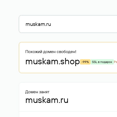
Похожий домен свободен!
muskam
.shop
-99%
SSL в подарок
Р
Домен занят
muskam.ru