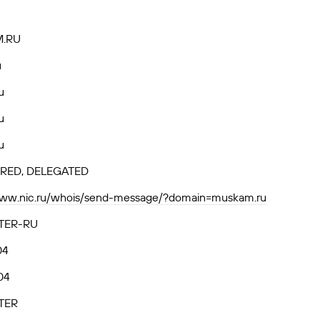
.RU
u
u
u
u
RED, DELEGATED
www.nic.ru/whois/send-message/?domain=muskam.ru
TER-RU
04
04
TER