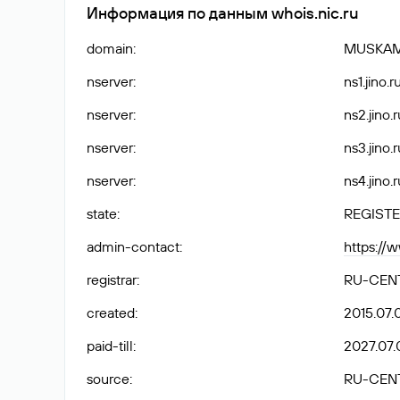
Информация по данным whois.nic.ru
domain
:
MUSKAM
nserver
:
ns1.jino.r
nserver
:
ns2.jino.r
nserver
:
ns3.jino.r
nserver
:
ns4.jino.r
state
:
REGISTE
admin-contact
:
https://
registrar
:
RU-CEN
created
:
2015.07.
paid-till
:
2027.07.
source
:
RU-CEN