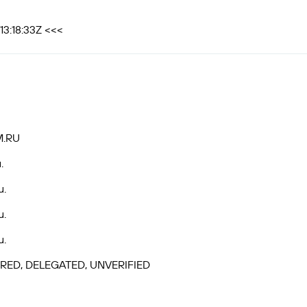
13:18:33Z <<<
.RU
.
u.
u.
u.
RED, DELEGATED, UNVERIFIED