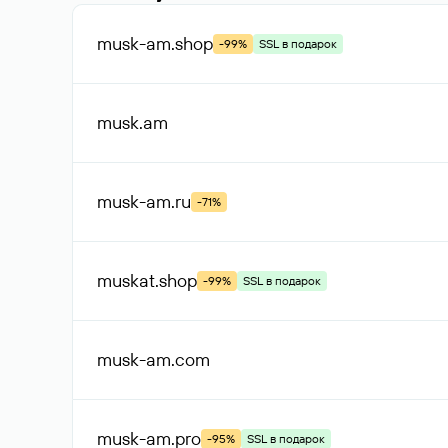
musk-am
.shop
-99%
SSL в подарок
musk
.am
musk-am
.ru
-71%
muskat
.shop
-99%
SSL в подарок
musk-am
.com
musk-am
.pro
-95%
SSL в подарок