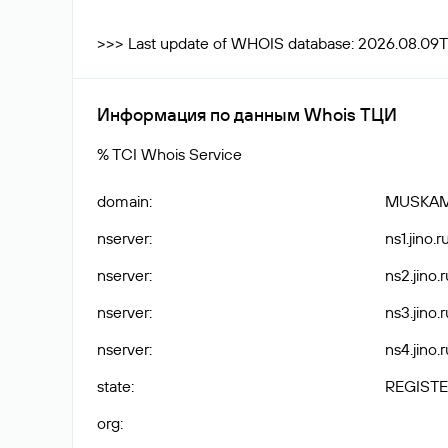
>>> Last update of WHOIS database: 2026.08.09T
Информация по данным Whois ТЦИ
% TCI Whois Service
domain
:
MUSKAM
nserver
:
ns1.jino.ru
nserver
:
ns2.jino.r
nserver
:
ns3.jino.r
nserver
:
ns4.jino.r
state
:
REGISTE
org
: