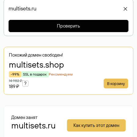
Проверить
Похожий домен свободен!
multisets
.shop
-99%
SSL в подарок
Рекомендуем
14 982 ₽
?
В корзину
189 ₽
Домен занят
multisets.ru
Как купить этот домен