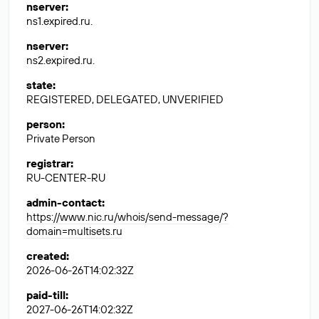
nserver
:
ns1.expired.ru.
nserver
:
ns2.expired.ru.
state
:
REGISTERED, DELEGATED, UNVERIFIED
person
:
Private Person
registrar
:
RU-CENTER-RU
admin-contact
:
https://www.nic.ru/whois/send-message/?
domain=multisets.ru
created
:
2026-06-26T14:02:32Z
paid-till
:
2027-06-26T14:02:32Z