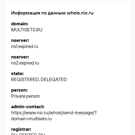
Информация по данным whois.nic.ru
domain
:
MULTISETS.RU
nserver
:
ns1.expired.ru
nserver
:
ns2.expired.ru
state
:
REGISTERED, DELEGATED
person
:
Private person
admin-contact
:
https://www.nic.ru/whois/send-message/?
domain=multisets.ru
registrar
: