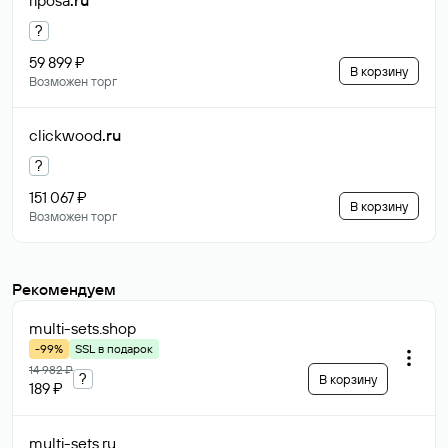
riposa
.ru
?
59 899 ₽
В корзину
Возможен торг
clickwood
.ru
?
151 067 ₽
В корзину
Возможен торг
Рекомендуем
multi-sets
.shop
-99%
SSL в подарок
14 982 ₽
?
В корзину
189 ₽
multi-sets
.ru