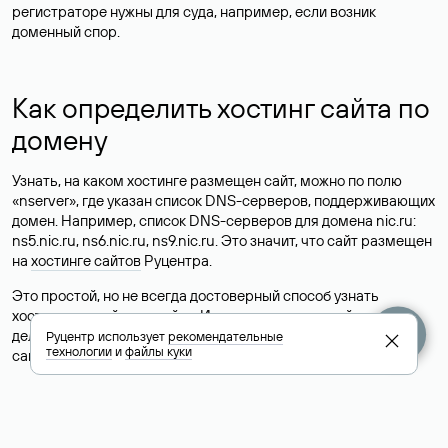
регистраторе нужны для суда, например, если возник
доменный спор.
Как определить хостинг сайта по
домену
Узнать, на каком хостинге размещен сайт, можно по полю
«nserver», где указан список DNS-серверов, поддерживающих
домен. Например, список DNS-серверов для домена nic.ru:
ns5.nic.ru, ns6.nic.ru, ns9.nic.ru. Это значит, что сайт размещен
на
хостинге сайтов
Руцентра.
Это простой, но не всегда достоверный способ узнать
хостинг-провайдера сайта. Иногда владельцы сайтов
делегируют домен на бесплатные DNS-серверы, а данные
Руцентр использует
рекомендательные
технологии
и
файлы куки
сайта хранятся у другого хостинг-провайдера.
Как узнать актуальные DNS