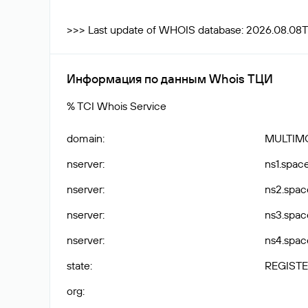
>>> Last update of WHOIS database: 2026.08.08T
Информация по данным Whois ТЦИ
% TCI Whois Service
domain
:
MULTIM
nserver
:
ns1.spac
nserver
:
ns2.spac
nserver
:
ns3.spac
nserver
:
ns4.spac
state
:
REGISTE
org
: