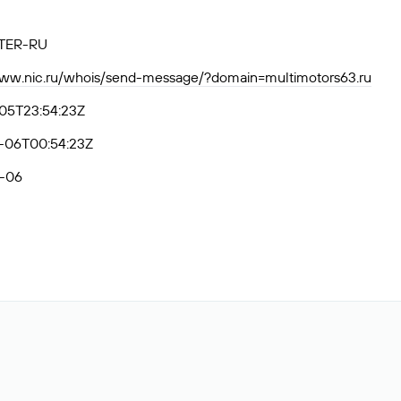
TER-RU
www.nic.ru/whois/send-message/?domain=multimotors63.ru
05T23:54:23Z
-06T00:54:23Z
-06