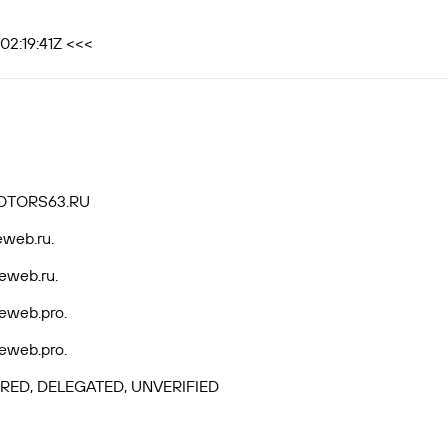
02:19:41Z <<<
OTORS63.RU
eweb.ru.
eweb.ru.
eweb.pro.
eweb.pro.
RED, DELEGATED, UNVERIFIED