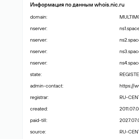
Информация по данным whois.nic.ru
domain
:
MULTIM
nserver
:
ns1.spac
nserver
:
ns2.spac
nserver
:
ns3.spac
nserver
:
ns4.spac
state
:
REGISTE
admin-contact
:
https://
registrar
:
RU-CEN
created
:
2011.07.
paid-till
:
2027.07.
source
:
RU-CEN