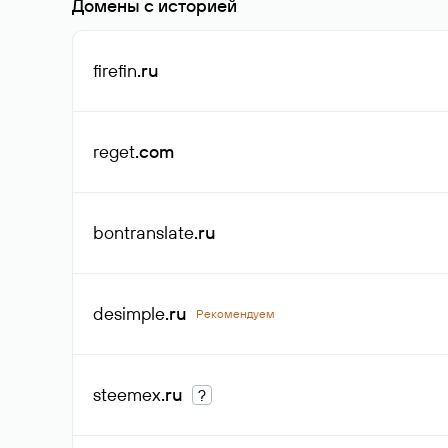
Домены с историей
firefin
.ru
reget
.com
bontranslate
.ru
desimple
.ru
Рекомендуем
steemex
.ru
?