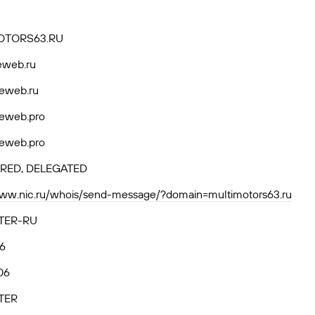
OTORS63.RU
eweb.ru
eweb.ru
eweb.pro
eweb.pro
RED, DELEGATED
www.nic.ru/whois/send-message/?domain=multimotors63.ru
TER-RU
06
06
TER