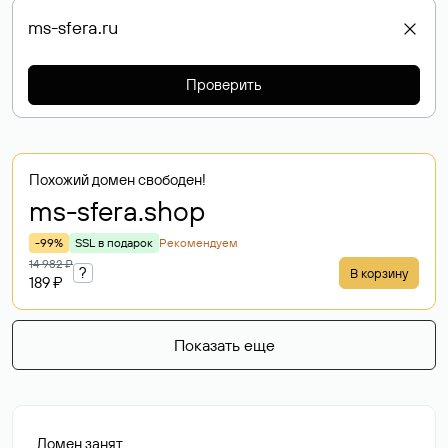
Проверить
Похожий домен свободен!
ms-sfera
.shop
-99%
SSL в подарок
Рекомендуем
14 982 ₽
?
В корзину
189 ₽
Показать еще
Домен занят