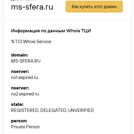
ms-sfera.ru
Как купить этот домен
Информация по данным Whois ТЦИ
% TCI Whois Service
domain
:
MS-SFERA.RU
nserver
:
ns1.expired.ru.
nserver
:
ns2.expired.ru.
state
:
REGISTERED, DELEGATED, UNVERIFIED
person
:
Private Person