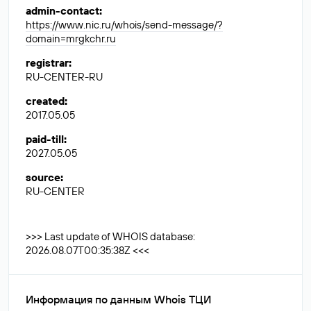
admin-contact
:
https://www.nic.ru/whois/send-message/?
domain=mrgkchr.ru
registrar
:
RU-CENTER-RU
created
:
2017.05.05
paid-till
:
2027.05.05
source
:
RU-CENTER
>>> Last update of WHOIS database:
2026.08.07T00:35:38Z <<<
Информация по данным Whois ТЦИ