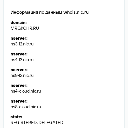
Информация по данным whois.nic.ru
domain
:
MRGKCHR.RU
nserver
:
ns3-l2.nic.ru
nserver
:
ns4-l2.nic.ru
nserver
:
ns8-l2.nic.ru
nserver
:
ns4-cloud.nic.ru
nserver
:
ns8-cloud.nic.ru
state
:
REGISTERED, DELEGATED