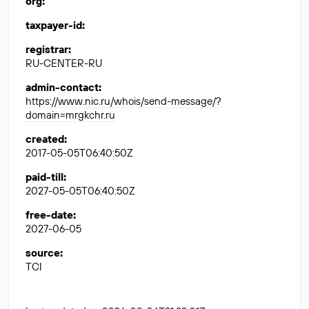
org
:
taxpayer-id
:
registrar
:
RU-CENTER-RU
admin-contact
:
https://www.nic.ru/whois/send-message/?
domain=mrgkchr.ru
created
:
2017-05-05T06:40:50Z
paid-till
:
2027-05-05T06:40:50Z
free-date
:
2027-06-05
source
:
TCI