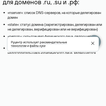
для доменов .ru, .su и .рф:
«nserver»: список DNS-серверов, на которые делегирован
домен
«state»: статус домена (зарегистрирован, делегирован или
не делегирован, верифицирован или не верифицирован)
«person»: скрытое имя физического лица, являющегося
администратором домена (Privatе person)
Руцентр использует
рекомендательные
технологии
и
файлы куки
«taxpayer-id»: идентификационный номер
налогоплательщика-юридического лица, являющегося
администратором домена
«reg-ch»: регистратор, которому передается поддержка
сведений о доменном имени (в период выполнения заявки
на передачу поддержки)
«admin-contact»: ссылка на форму обратной связи, чтобы
связаться с администратором домена
«org»: название организации (юридического лица), которая
является владельцем домена
«registrar»: регистратор домена