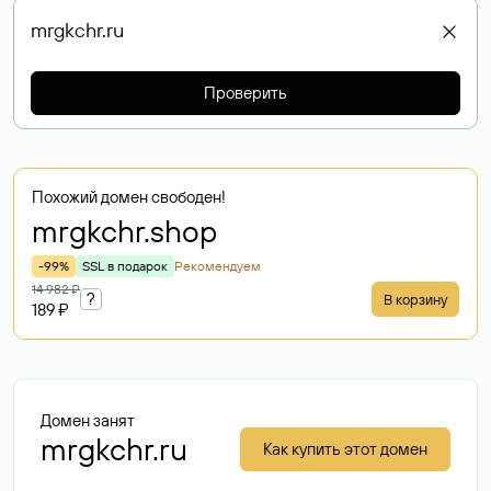
Проверить
Похожий домен свободен!
mrgkchr
.shop
-99%
SSL в подарок
Рекомендуем
14 982 ₽
?
В корзину
189 ₽
Домен занят
mrgkchr.ru
Как купить этот домен