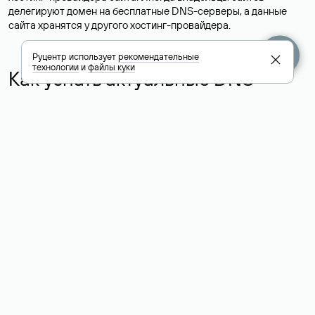
делегируют домен на бесплатные DNS-серверы, а данные
сайта хранятся у другого хостинг-провайдера.
Руцентр использует
рекомендательные
технологии
и
файлы куки
Как узнать актуальные DNS
домена
О том, где можно посмотреть список DNS-серверов для
домена в сервисе Whois, мы написали выше. Порядок
действий такой же, как при определении хостинга: необходимо
ввести доменное имя в поисковую строку Whois, после
получения ответа найти поле «nserver». В нем указаны
актуальные DNS домена.
Расшифровка значения полей
для доменов .ru, .su и .рф:
«nserver»: список DNS-серверов, на которые делегирован