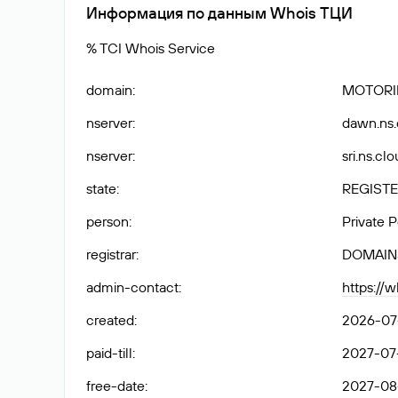
Информация по данным Whois ТЦИ
% TCI Whois Service
domain
:
MOTORI
nserver
:
dawn.ns.
nserver
:
sri.ns.cl
state
:
REGISTE
person
:
Private 
registrar
:
DOMAIN
admin-contact
:
https://
created
:
2026-07
paid-till
:
2027-07
free-date
:
2027-08