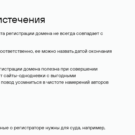
егистрировано
.
боден ли домен можно и в процессе подбора имени
воляет получить данные об истории домена и его
hois
вершится регистрация, актуальные DNS-серверы,
ещение рекламы. Узнать владельца домена в
или скрываются по правилам реестров.