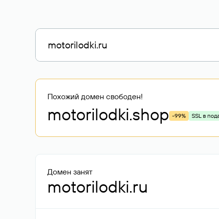
Похожий домен свободен!
motorilodki
.shop
-99%
SSL в под
Домен занят
motorilodki.ru