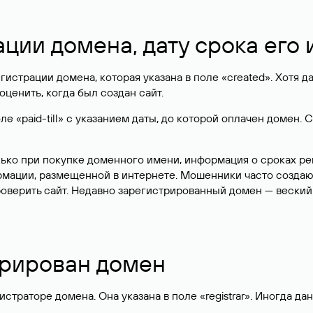
имя свободно и с большой долей вероятности
может быть зар
о для проверки домена на занятость, ведь определить, сво
м, что он содержит всю информацию о домене, и обычно поз
 сервисе проверки домена W
те по домену: посмотреть возраст домена и дату, когда за
йт.
сле проверки домена в сервисе Whois.
длежит домен
жит сайт, например, чтобы предложить администратору разм
персональные данные
защищаются
на уровне регистраторов 