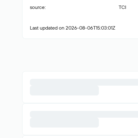
source
:
TCI
Last updated on 2026-08-06T15:03:01Z
Домены с историей
webdesigners
.ru
reget
.com