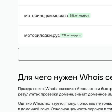
riposa
.ru
?
clickwood
.ru
?
Рекомендуем
моторилодки
.shop
-99%
SSL в подарок
motorilod
.ki
моторилодки
.рф
-71%