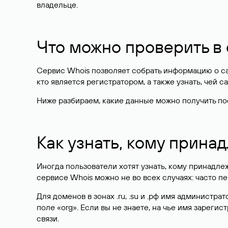
мотор-и-лодки
.shop
-99%
SSL в подарок
моторилодки
.москва
SSL в подарок
моторилодки
.рус
SSL в подарок
Для чего нужен Whois с
Прежде всего, Whois позволяет бесплатно и быстр