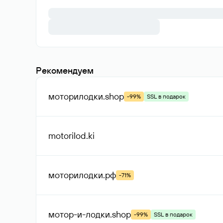
firefin
.ru
bontranslate
.ru
Рекомендуем
desimple
.ru
steemex
.ru
?
ifcon
.ru
?
luxel
.ru