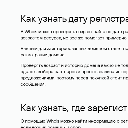
результатах проверки домена, значит, доменное 
Однако Whois пользуется популярностью не тольк
в доменной зоне. Основная ценность сервиса в то
владельце.
Что можно проверить в
Сервис Whois позволяет собрать информацию о сай
кто является регистратором, а также узнать, чей са
Ниже разбираем, какие данные можно получить по
Как узнать, кому прина
Иногда пользователи хотят узнать, кому принадле
сервисе Whois можно не во всех случаях: часто 