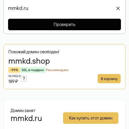
Проверить
Похожий домен свободен!
mmkd
.shop
-99%
SSL в подарок
Рекомендуем
14 982 ₽
?
В корзину
189 ₽
Домен занят
mmkd.ru
Как купить этот домен