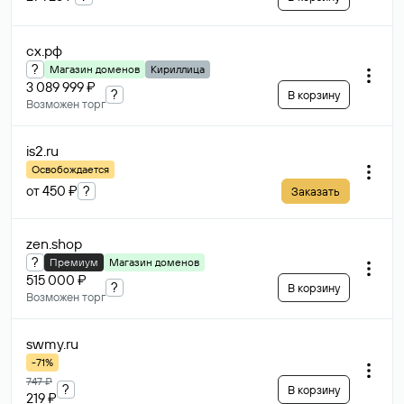
сх
.рф
?
Магазин доменов
Кириллица
3 089 999 ₽
?
В корзину
Возможен торг
is2
.ru
Освобождается
от 450 ₽
?
Заказать
zen
.shop
?
Премиум
Магазин доменов
515 000 ₽
?
В корзину
Возможен торг
swmy
.ru
-71%
747 ₽
?
В корзину
219 ₽