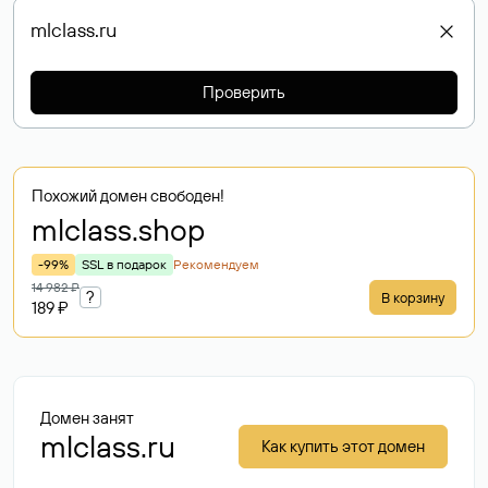
Проверить
Похожий домен свободен!
mlclass
.shop
-99%
SSL в подарок
Рекомендуем
14 982 ₽
?
В корзину
189 ₽
Домен занят
mlclass.ru
Как купить этот домен