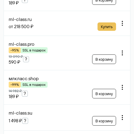
В корзину
189 ₽
ml-class
.ru
от 218 500 ₽
Купить
ml-class
.pro
-95%
SSL в подарок
13 090 ₽
?
В корзину
590 ₽
млкласс
.shop
-99%
SSL в подарок
14 982 ₽
?
В корзину
189 ₽
ml-class
.su
1 498 ₽
?
В корзину