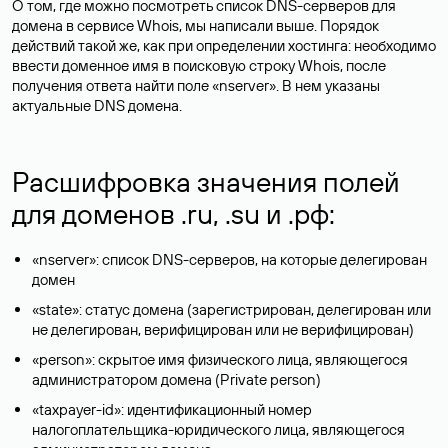
О том, где можно посмотреть список DNS-серверов для
домена в сервисе Whois, мы написали выше. Порядок
действий такой же, как при определении хостинга: необходимо
ввести доменное имя в поисковую строку Whois, после
получения ответа найти поле «nserver». В нем указаны
актуальные DNS домена.
Расшифровка значения полей
для доменов .ru, .su и .рф:
«nserver»: список DNS-серверов, на которые делегирован
домен
«state»: статус домена (зарегистрирован, делегирован или
не делегирован, верифицирован или не верифицирован)
«person»: скрытое имя физического лица, являющегося
администратором домена (Privatе person)
«taxpayer-id»: идентификационный номер
налогоплательщика-юридического лица, являющегося