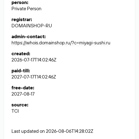
person
:
Private Person
registrar
:
DOMAINSHOP-RU
admin-contact
:
https://whois.domainshop.ru/?c=miyagi-sushi.ru
created
:
2026-07-17T14:02:46Z
paid-till
:
2027-07-17T14:02:46Z
free-date
:
2027-08-17
source
:
TCI
Last updated on 2026-08-06T14:28:02Z