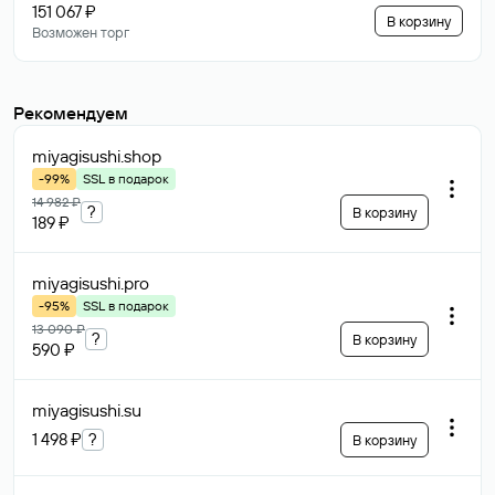
151 067 ₽
В корзину
Возможен торг
Рекомендуем
miyagisushi
.shop
-99%
SSL в подарок
14 982 ₽
?
В корзину
189 ₽
miyagisushi
.pro
-95%
SSL в подарок
13 090 ₽
?
В корзину
590 ₽
miyagisushi
.su
1 498 ₽
?
В корзину