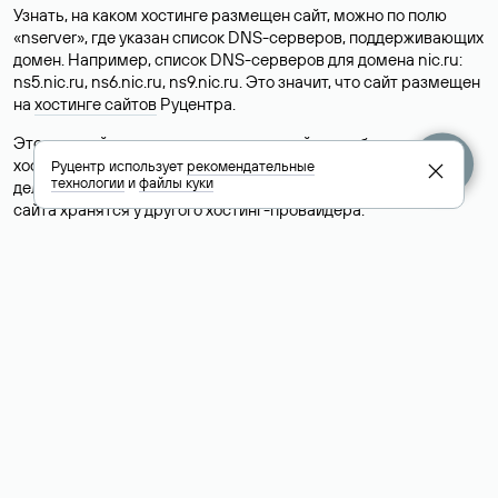
Узнать, на каком хостинге размещен сайт, можно по полю
«nserver», где указан список DNS-серверов, поддерживающих
домен. Например, список DNS-серверов для домена nic.ru:
ns5.nic.ru, ns6.nic.ru, ns9.nic.ru. Это значит, что сайт размещен
на
хостинге сайтов
Руцентра.
Это простой, но не всегда достоверный способ узнать
хостинг-провайдера сайта. Иногда владельцы сайтов
Руцентр использует
рекомендательные
технологии
и
файлы куки
делегируют домен на бесплатные DNS-серверы, а данные
сайта хранятся у другого хостинг-провайдера.
Как узнать актуальные DNS
домена
О том, где можно посмотреть список DNS-серверов для
домена в сервисе Whois, мы написали выше. Порядок
действий такой же, как при определении хостинга: необходимо
ввести доменное имя в поисковую строку Whois, после
получения ответа найти поле «nserver». В нем указаны
актуальные DNS домена.