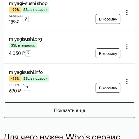
miyagi-sushi
.shop
-99%
SSL в подарок
14 982 ₽
?
В корзину
189 ₽
miyagisushi
.org
SSL в подарок
4 050 ₽
?
В корзину
miyagisushi
.info
-95%
SSL в подарок
13 090 ₽
?
В корзину
690 ₽
Показать еще
Для чего нужен Whois сервис