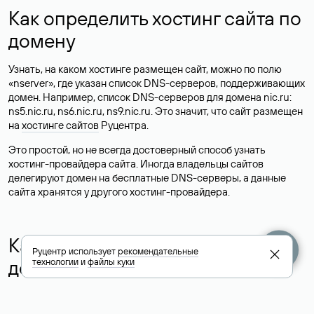
Как определить хостинг сайта по
домену
Узнать, на каком хостинге размещен сайт, можно по полю
«nserver», где указан список DNS-серверов, поддерживающих
домен. Например, список DNS-серверов для домена nic.ru:
ns5.nic.ru, ns6.nic.ru, ns9.nic.ru. Это значит, что сайт размещен
на
хостинге сайтов
Руцентра.
Это простой, но не всегда достоверный способ узнать
хостинг-провайдера сайта. Иногда владельцы сайтов
делегируют домен на бесплатные DNS-серверы, а данные
сайта хранятся у другого хостинг-провайдера.
Как узнать актуальные DNS
Руцентр использует
рекомендательные
домена
технологии
и
файлы куки
О том, где можно посмотреть список DNS-серверов для
домена в сервисе Whois, мы написали выше. Порядок