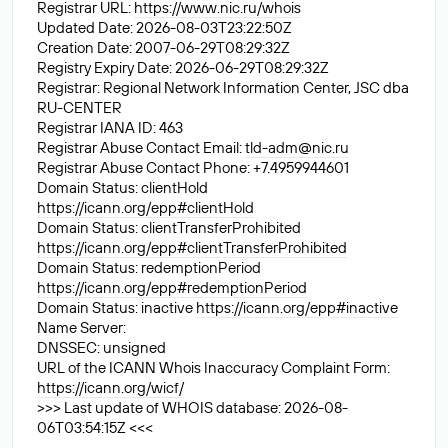
Registrar URL:
https://www.nic.ru/whois
Updated Date: 2026-08-03T23:22:50Z
Creation Date: 2007-06-29T08:29:32Z
Registry Expiry Date: 2026-06-29T08:29:32Z
Registrar: Regional Network Information Center, JSC dba
RU-CENTER
Registrar IANA ID: 463
Registrar Abuse Contact Email:
tld-adm@nic.ru
Registrar Abuse Contact Phone: +7.4959944601
Domain Status: clientHold
https://icann.org/epp#clientHold
Domain Status: clientTransferProhibited
https://icann.org/epp#clientTransferProhibited
Domain Status: redemptionPeriod
https://icann.org/epp#redemptionPeriod
Domain Status: inactive
https://icann.org/epp#inactive
Name Server:
DNSSEC: unsigned
URL of the ICANN Whois Inaccuracy Complaint Form:
https://icann.org/wicf/
>>> Last update of WHOIS database: 2026-08-
06T03:54:15Z <<<