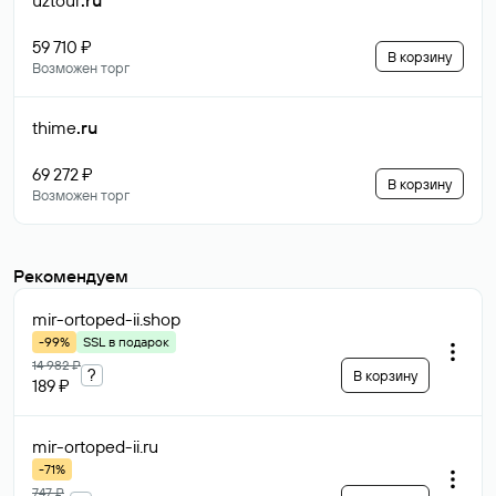
uztour
.ru
59 710 ₽
В корзину
Возможен торг
thime
.ru
69 272 ₽
В корзину
Возможен торг
Рекомендуем
mir-ortoped-ii
.shop
-99%
SSL в подарок
14 982 ₽
?
В корзину
189 ₽
mir-ortoped-ii
.ru
-71%
747 ₽