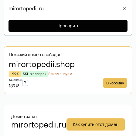
Проверить
Похожий домен свободен!
mirortopedii
.shop
-99%
SSL в подарок
Рекомендуем
14 982 ₽
?
В корзину
189 ₽
Домен занят
mirortopedii.ru
Как купить этот домен