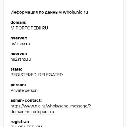
Информация по данным whois.nic.ru
domain
:
MIRORTOPEDII.RU
nserver
:
ns1.rsnx.ru
nserver
:
ns2.rsnx.ru
state
:
REGISTERED, DELEGATED
person
:
Private person
admin-contact
:
https://www.nic.ru/whois/send-message/?
domain=mirortopedii.ru
registrar
: