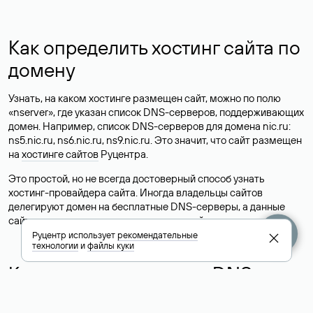
Как определить хостинг сайта по
домену
Узнать, на каком хостинге размещен сайт, можно по полю
«nserver», где указан список DNS-серверов, поддерживающих
домен. Например, список DNS-серверов для домена nic.ru:
ns5.nic.ru, ns6.nic.ru, ns9.nic.ru. Это значит, что сайт размещен
на
хостинге сайтов
Руцентра.
Это простой, но не всегда достоверный способ узнать
хостинг-провайдера сайта. Иногда владельцы сайтов
делегируют домен на бесплатные DNS-серверы, а данные
сайта хранятся у другого хостинг-провайдера.
Руцентр использует
рекомендательные
технологии
и
файлы куки
Как узнать актуальные DNS
домена