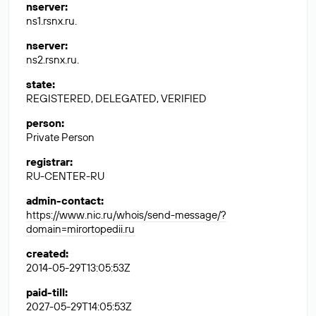
nserver
:
ns1.rsnx.ru.
nserver
:
ns2.rsnx.ru.
state
:
REGISTERED, DELEGATED, VERIFIED
person
:
Private Person
registrar
:
RU-CENTER-RU
admin-contact
:
https://www.nic.ru/whois/send-message/?
domain=mirortopedii.ru
created
:
2014-05-29T13:05:53Z
paid-till
:
2027-05-29T14:05:53Z