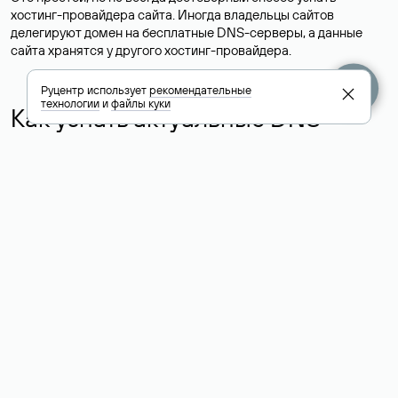
хостинг-провайдера сайта. Иногда владельцы сайтов
делегируют домен на бесплатные DNS-серверы, а данные
сайта хранятся у другого хостинг-провайдера.
Руцентр использует
рекомендательные
технологии
и
файлы куки
Как узнать актуальные DNS
домена
О том, где можно посмотреть список DNS-серверов для
домена в сервисе Whois, мы написали выше. Порядок
действий такой же, как при определении хостинга: необходимо
ввести доменное имя в поисковую строку Whois, после
получения ответа найти поле «nserver». В нем указаны
актуальные DNS домена.
Расшифровка значения полей
для доменов .ru, .su и .рф: