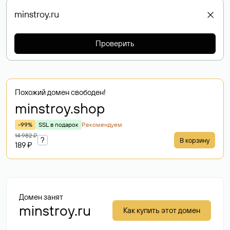
Проверить
Похожий домен свободен!
minstroy
.shop
-99%
SSL в подарок
Рекомендуем
14 982 ₽
?
В корзину
189 ₽
Домен занят
minstroy.ru
Как купить этот домен