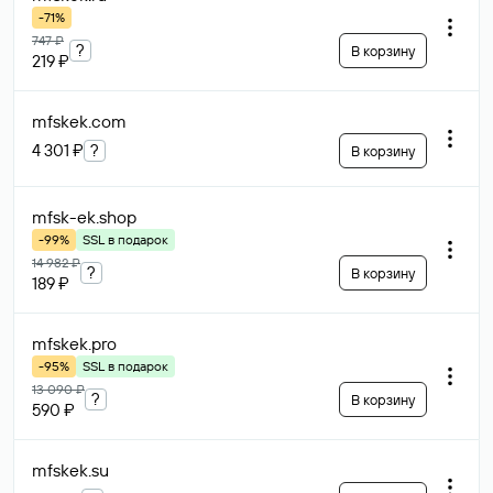
-71%
747 ₽
?
В корзину
219 ₽
mfskek
.com
4 301 ₽
?
В корзину
mfsk-ek
.shop
-99%
SSL в подарок
14 982 ₽
?
В корзину
189 ₽
mfskek
.pro
-95%
SSL в подарок
13 090 ₽
?
В корзину
590 ₽
mfskek
.su