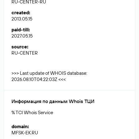
RU-CENTER-RU
created
:
2013.05.15
paid-till
:
2027.05.15
source
:
RU-CENTER
>>> Last update of WHOIS database:
2026.08.10T04:22:03Z <<<
Информация по данным Whois ТЦИ
% TCI Whois Service
domain
:
MFSK-EK.RU