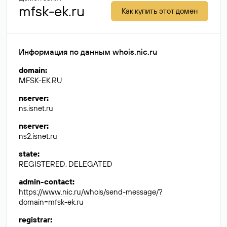
mfsk-ek.ru
Как купить этот домен
Информация по данным whois.nic.ru
domain
:
MFSK-EK.RU
nserver
:
ns.isnet.ru
nserver
:
ns2.isnet.ru
state
:
REGISTERED, DELEGATED
admin-contact
:
https://www.nic.ru/whois/send-message/?
domain=mfsk-ek.ru
registrar
: