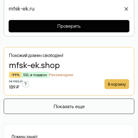
Проверить
Похожий домен свободен!
mfsk-ek
.shop
-99%
SSL в подарок
Рекомендуем
14 982 ₽
?
В корзину
189 ₽
Показать еще
Домен занят