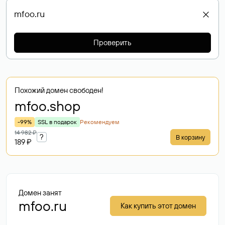
Проверить
Похожий домен свободен!
mfoo
.shop
-99%
SSL в подарок
Рекомендуем
14 982 ₽
?
В корзину
189 ₽
Домен занят
mfoo.ru
Как купить этот домен