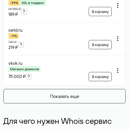
-99%
SSL в подарок
14 982 ₽
?
В корзину
189 ₽
oetd
.ru
-71%
747 ₽
?
В корзину
219 ₽
vkvk
.ru
Магазин доменов
75 000 ₽
?
В корзину
Показать еще
Для чего нужен Whois сервис