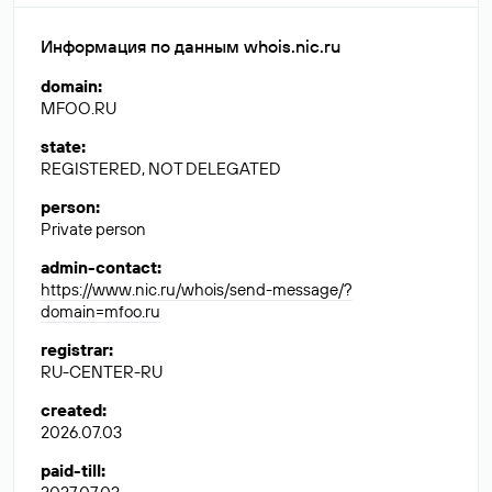
Информация по данным whois.nic.ru
domain
:
MFOO.RU
state
:
REGISTERED, NOT DELEGATED
person
:
Private person
admin-contact
:
https://www.nic.ru/whois/send-message/?
domain=mfoo.ru
registrar
:
RU-CENTER-RU
created
:
2026.07.03
paid-till
: