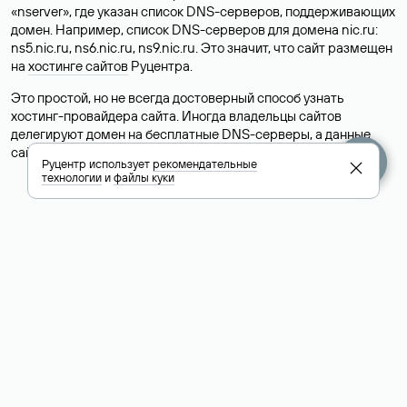
«nserver», где указан список DNS-серверов, поддерживающих
домен. Например, список DNS-серверов для домена nic.ru:
ns5.nic.ru, ns6.nic.ru, ns9.nic.ru. Это значит, что сайт размещен
на
хостинге сайтов
Руцентра.
Это простой, но не всегда достоверный способ узнать
хостинг-провайдера сайта. Иногда владельцы сайтов
делегируют домен на бесплатные DNS-серверы, а данные
сайта хранятся у другого хостинг-провайдера.
Руцентр использует
рекомендательные
технологии
и
файлы куки
Как узнать актуальные DNS
домена
О том, где можно посмотреть список DNS-серверов для
домена в сервисе Whois, мы написали выше. Порядок
действий такой же, как при определении хостинга: необходимо
ввести доменное имя в поисковую строку Whois, после
получения ответа найти поле «nserver». В нем указаны
актуальные DNS домена.