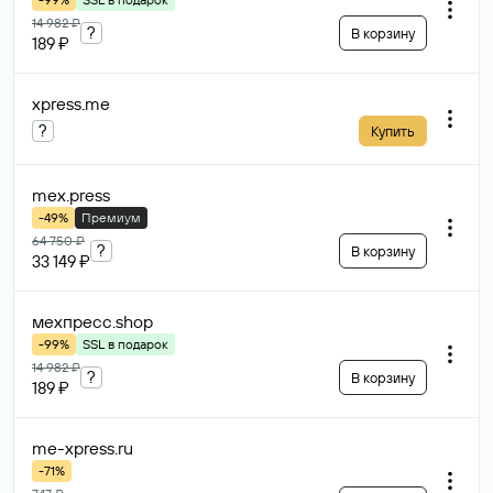
14 982 ₽
?
В корзину
189 ₽
xpress
.me
?
Купить
mex
.press
-49%
Премиум
64 750 ₽
?
В корзину
33 149 ₽
мехпресс
.shop
-99%
SSL в подарок
14 982 ₽
?
В корзину
189 ₽
me-xpress
.ru
-71%