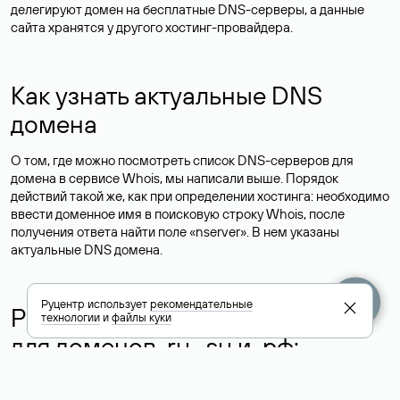
делегируют домен на бесплатные DNS-серверы, а данные
сайта хранятся у другого хостинг-провайдера.
Как узнать актуальные DNS
домена
О том, где можно посмотреть список DNS-серверов для
домена в сервисе Whois, мы написали выше. Порядок
действий такой же, как при определении хостинга: необходимо
ввести доменное имя в поисковую строку Whois, после
получения ответа найти поле «nserver». В нем указаны
актуальные DNS домена.
Руцентр использует
рекомендательные
Расшифровка значения полей
технологии
и
файлы куки
для доменов .ru, .su и .рф:
«nserver»: список DNS-серверов, на которые делегирован