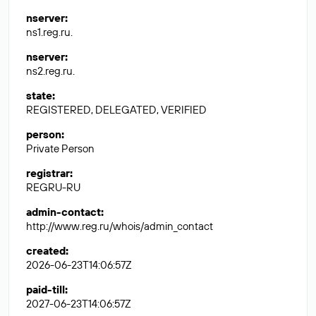
nserver
:
ns1.reg.ru.
nserver
:
ns2.reg.ru.
state
:
REGISTERED, DELEGATED, VERIFIED
person
:
Private Person
registrar
:
REGRU-RU
admin-contact
:
http://www.reg.ru/whois/admin_contact
created
:
2026-06-23T14:06:57Z
paid-till
:
2027-06-23T14:06:57Z