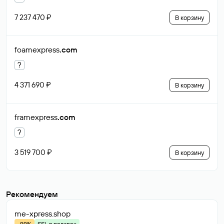
7 237 470 ₽
В корзину
foamexpress
.com
?
4 371 690 ₽
В корзину
framexpress
.com
?
3 519 700 ₽
В корзину
Рекомендуем
me-xpress
.shop
-99%
SSL в подарок