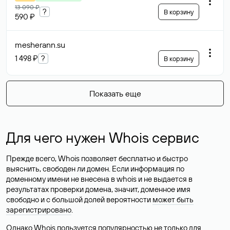
13 090 ₽
?
В корзину
590 ₽
mesherann
.su
1 498 ₽
?
В корзину
Показать еще
Для чего нужен Whois сервис
Прежде всего, Whois позволяет бесплатно и быстро
выяснить, свободен ли домен. Если информация по
доменному имени не внесена в whois и не выдается в
результатах проверки домена, значит, доменное имя
свободно и с большой долей вероятности
может быть
зарегистрировано
.
Однако Whois пользуется популярностью не только для