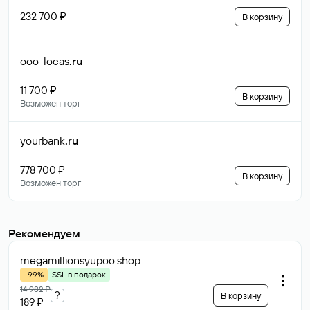
232 700 ₽
В корзину
ooo-locas
.ru
11 700 ₽
В корзину
Возможен торг
yourbank
.ru
778 700 ₽
В корзину
Возможен торг
Рекомендуем
megamillionsyupoo
.shop
-99%
SSL в подарок
14 982 ₽
?
В корзину
189 ₽