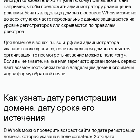
Иногда пользователи хотят узнать, кому принадлежит сайт,
например, чтобы предложить администратору размещение
рекламы. Узнать владельца домена в сервисе Whois можно не
во всех случаях: часто персональные данные
защищаются
на
уровне регистраторов или скрываются по правилам
реестров.
Для доменов в зонах .ru, .su и .рф имя администратора
указано в поле «person», если владельцем домена является
организация, то посмотреть название можно в поле «org».
Если вы не знаете, на чье имя зарегистрирован домен, сервис
дает возможность связаться с владельцем доменного имени
через форму обратной связи.
Как узнать дату регистрации
домена, дату срока его
истечения
В Whois можно проверить возраст сайта по дате регистрации
домена, которая указана в поле «created». Хотя дата