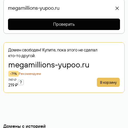
Проверить
Домен свободен! Купите, пока этого не сделал
кто-то другой.
megamillions-yupoo
.ru
-71%
Рекомендуем
747 ₽
?
В корзину
219 ₽
Домены с историей