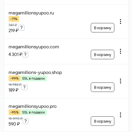
megamillionsyupoo
.ru
-71%
747 ₽
?
В корзину
219 ₽
megamillionsyupoo
.com
4 301 ₽
?
В корзину
megamillions-yupoo
.shop
-99%
SSL в подарок
14 982 ₽
?
В корзину
189 ₽
megamillionsyupoo
.pro
-95%
SSL в подарок
13 090 ₽
?
В корзину
590 ₽