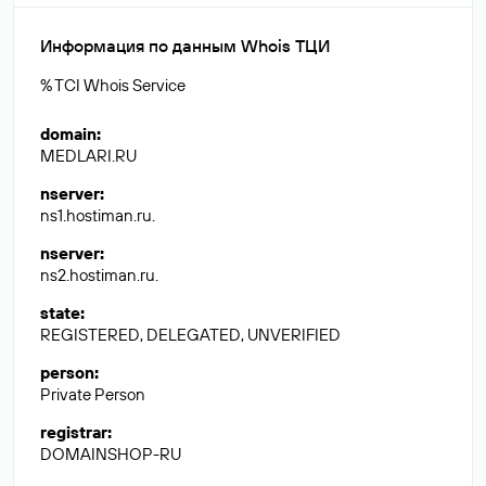
Информация по данным Whois ТЦИ
% TCI Whois Service
domain
:
MEDLARI.RU
nserver
:
ns1.hostiman.ru.
nserver
:
ns2.hostiman.ru.
state
:
REGISTERED, DELEGATED, UNVERIFIED
person
:
Private Person
registrar
:
DOMAINSHOP-RU