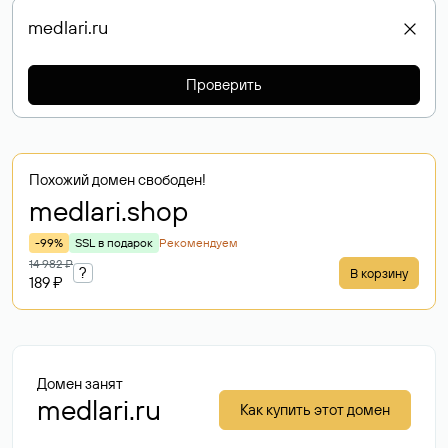
Проверить
Похожий домен свободен!
medlari
.shop
-99%
SSL в подарок
Рекомендуем
14 982 ₽
?
В корзину
189 ₽
Домен занят
medlari.ru
Как купить этот домен