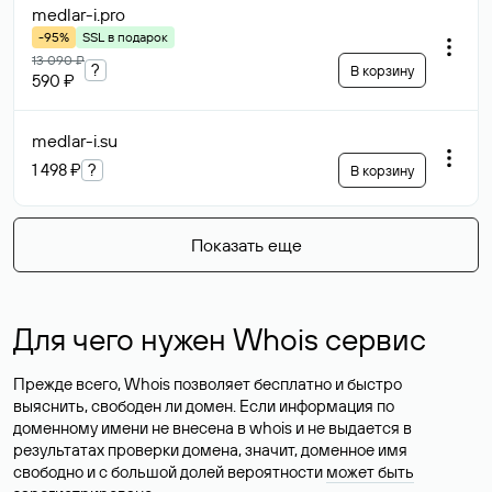
medlar-i
.pro
-95%
SSL в подарок
13 090 ₽
?
В корзину
590 ₽
medlar-i
.su
1 498 ₽
?
В корзину
Показать еще
Для чего нужен Whois сервис
Прежде всего, Whois позволяет бесплатно и быстро
выяснить, свободен ли домен. Если информация по
доменному имени не внесена в whois и не выдается в
результатах проверки домена, значит, доменное имя
свободно и с большой долей вероятности
может быть