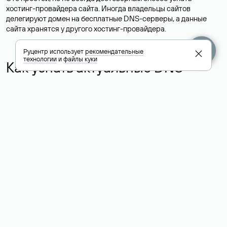
хостинг-провайдера сайта. Иногда владельцы сайтов
делегируют домен на бесплатные DNS-серверы, а данные
сайта хранятся у другого хостинг-провайдера.
Руцентр использует
рекомендательные
технологии
и
файлы куки
Как узнать актуальные DNS
домена
О том, где можно посмотреть список DNS-серверов для
домена в сервисе Whois, мы написали выше. Порядок
действий такой же, как при определении хостинга: необходимо
ввести доменное имя в поисковую строку Whois, после
получения ответа найти поле «nserver». В нем указаны
актуальные DNS домена.
Расшифровка значения полей
для доменов .ru, .su и .рф: