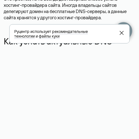
хостинг-провайдера сайта. Иногда владельцы сайтов
делегируют домен на бесплатные DNS-серверы, а данные
сайта хранятся у другого хостинг-провайдера.
Руцентр использует
рекомендательные
технологии
и
файлы куки
Как узнать актуальные DNS
домена
О том, где можно посмотреть список DNS-серверов для
домена в сервисе Whois, мы написали выше. Порядок
действий такой же, как при определении хостинга: необходимо
ввести доменное имя в поисковую строку Whois, после
получения ответа найти поле «nserver». В нем указаны
актуальные DNS домена.
Расшифровка значения полей
для доменов .ru, .su и .рф: