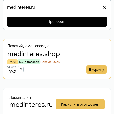
Проверить
Похожий домен свободен!
medinteres
.shop
-99%
SSL в подарок
Рекомендуем
14 982 ₽
?
В корзину
189 ₽
Домен занят
medinteres.ru
Как купить этот домен