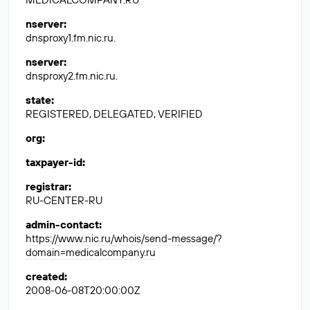
nserver
:
dnsproxy1.fm.nic.ru.
nserver
:
dnsproxy2.fm.nic.ru.
state
:
REGISTERED, DELEGATED, VERIFIED
org
:
taxpayer-id
:
registrar
:
RU-CENTER-RU
admin-contact
:
https://www.nic.ru/whois/send-message/?
domain=medicalcompany.ru
created
:
2008-06-08T20:00:00Z