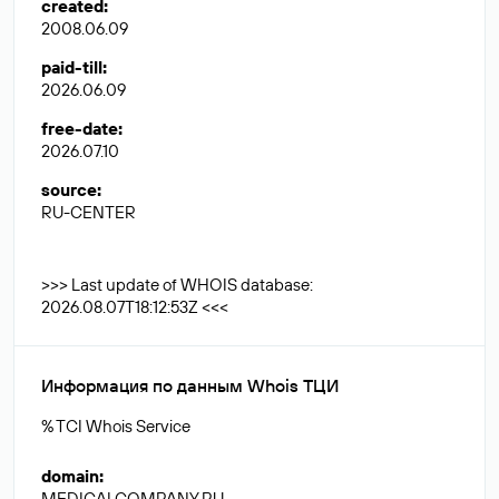
created
:
2008.06.09
paid-till
:
2026.06.09
free-date
:
2026.07.10
source
:
RU-CENTER
>>> Last update of WHOIS database:
2026.08.07T18:12:53Z <<<
Информация по данным Whois ТЦИ
% TCI Whois Service
domain
:
MEDICALCOMPANY.RU