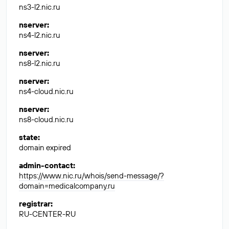
ns3-l2.nic.ru
nserver
:
ns4-l2.nic.ru
nserver
:
ns8-l2.nic.ru
nserver
:
ns4-cloud.nic.ru
nserver
:
ns8-cloud.nic.ru
state
:
domain expired
admin-contact
:
https://www.nic.ru/whois/send-message/?
domain=medicalcompany.ru
registrar
:
RU-CENTER-RU