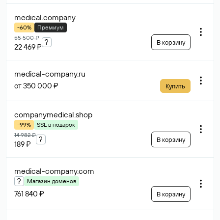
medical
.company
-60%
Премиум
55 500 ₽
?
В корзину
22 469 ₽
medical-company
.ru
от 350 000 ₽
Купить
companymedical
.shop
-99%
SSL в подарок
14 982 ₽
?
В корзину
189 ₽
medical-company
.com
?
Магазин доменов
761 840 ₽
В корзину