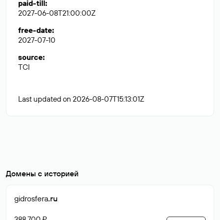
paid-till
:
2027-06-08T21:00:00Z
free-date
:
2027-07-10
source
:
TCI
Last updated on 2026-08-07T15:13:01Z
Домены с историей
gidrosfera
.ru
388 700 ₽