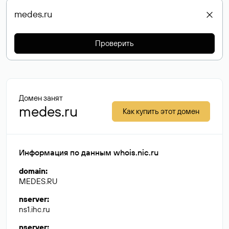
Проверить
Домен занят
medes.ru
Как купить этот домен
Информация по данным whois.nic.ru
domain
:
MEDES.RU
nserver
:
ns1.ihc.ru
nserver
: