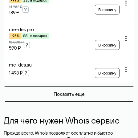
-99%
SSL в подарок
14 982 ₽
?
В корзину
189 ₽
me-des
.pro
-95%
SSL в подарок
13 090 ₽
?
В корзину
590 ₽
me-des
.su
1 498 ₽
?
В корзину
Показать еще
Для чего нужен Whois сервис
Прежде всего, Whois позволяет бесплатно и быстро