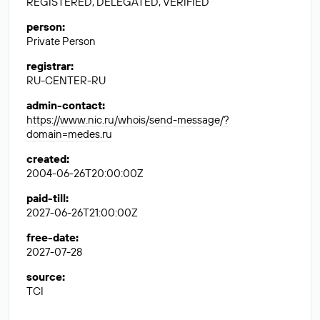
REGISTERED, DELEGATED, VERIFIED
person
:
Private Person
registrar
:
RU-CENTER-RU
admin-contact
:
https://www.nic.ru/whois/send-message/?
domain=medes.ru
created
:
2004-06-26T20:00:00Z
paid-till
:
2027-06-26T21:00:00Z
free-date
:
2027-07-28
source
:
TCI