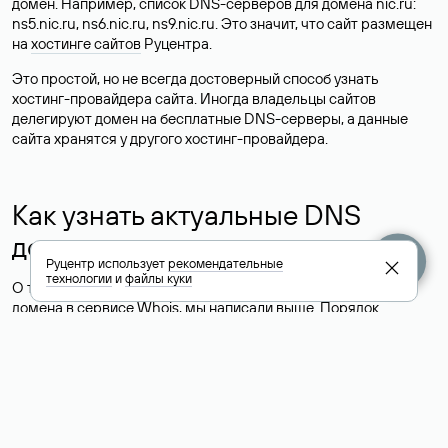
домен. Например, список DNS-серверов для домена nic.ru:
ns5.nic.ru, ns6.nic.ru, ns9.nic.ru. Это значит, что сайт размещен
на
хостинге сайтов
Руцентра.
Это простой, но не всегда достоверный способ узнать
хостинг-провайдера сайта. Иногда владельцы сайтов
делегируют домен на бесплатные DNS-серверы, а данные
сайта хранятся у другого хостинг-провайдера.
Как узнать актуальные DNS
домена
Руцентр использует
рекомендательные
технологии
и
файлы куки
О том, где можно посмотреть список DNS-серверов для
домена в сервисе Whois, мы написали выше. Порядок
действий такой же, как при определении хостинга: необходимо
ввести доменное имя в поисковую строку Whois, после
получения ответа найти поле «nserver». В нем указаны
актуальные DNS домена.