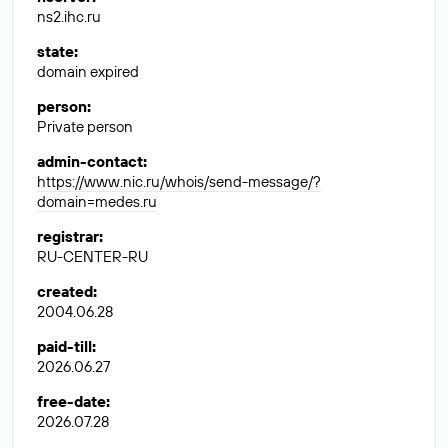
ns2.ihc.ru
state
:
domain expired
person
:
Private person
admin-contact
:
https://www.nic.ru/whois/send-message/?
domain=medes.ru
registrar
:
RU-CENTER-RU
created
:
2004.06.28
paid-till
:
2026.06.27
free-date
:
2026.07.28