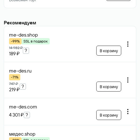
Рекомендуем
me-des
.shop
-99%
SSL в подарок
14 982 ₽
?
В корзину
189 ₽
me-des
.ru
-71%
747 ₽
?
В корзину
219 ₽
me-des
.com
4 301 ₽
?
В корзину
медес
.shop