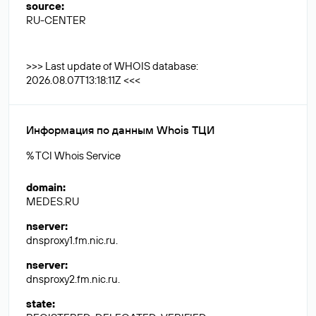
source
:
RU-CENTER
>>> Last update of WHOIS database:
2026.08.07T13:18:11Z <<<
Информация по данным Whois ТЦИ
% TCI Whois Service
domain
:
MEDES.RU
nserver
:
dnsproxy1.fm.nic.ru.
nserver
:
dnsproxy2.fm.nic.ru.
state
: