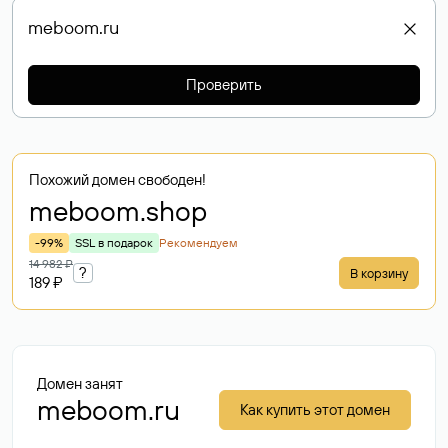
Проверить
Похожий домен свободен!
meboom
.shop
-99%
SSL в подарок
Рекомендуем
14 982 ₽
?
В корзину
189 ₽
Домен занят
meboom.ru
Как купить этот домен