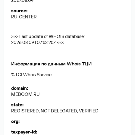
2027.08.04
source
:
RU-CENTER
>>> Last update of WHOIS database:
2026.08.09T07:53:25Z <<<
Информация по данным Whois ТЦИ
% TCI Whois Service
domain
:
MEBOOM.RU
state
:
REGISTERED, NOT DELEGATED, VERIFIED
org
:
taxpayer-id
: