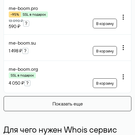
me-boom
.pro
-95%
SSL в подарок
13 090 ₽
?
В корзину
590 ₽
me-boom
.su
1 498 ₽
?
В корзину
me-boom
.org
SSL в подарок
4 050 ₽
?
В корзину
Показать еще
Для чего нужен Whois сервис