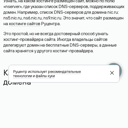
Узнать, на каком хостинге размещен сайт, можно по полю
«nserver», где указан список DNS-серверов, поддерживающих
домен. Например, список DNS-серверов для домена nic.ru:
ns5.nic.ru, ns6.nic.ru, ns9.nic.ru. Это значит, что сайт размещен
на
хостинге сайтов
Руцентра.
Это простой, но не всегда достоверный способ узнать
хостинг-провайдера сайта. Иногда владельцы сайтов
делегируют домен на бесплатные DNS-серверы, а данные
сайта хранятся у другого хостинг-провайдера.
Как узнать актуальные DNS
Руцентр использует
рекомендательные
технологии
и
файлы куки
домена
О том, где можно посмотреть список DNS-серверов для
домена в сервисе Whois, мы написали выше. Порядок
действий такой же, как при определении хостинга: необходимо
ввести доменное имя в поисковую строку Whois, после
получения ответа найти поле «nserver». В нем указаны
актуальные DNS домена.