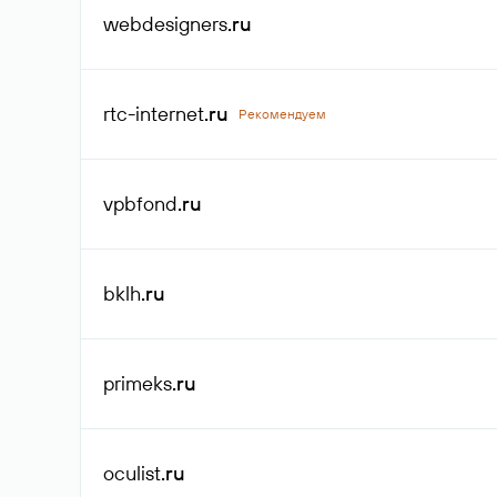
webdesigners
.ru
rtc-internet
.ru
Рекомендуем
vpbfond
.ru
bklh
.ru
primeks
.ru
oculist
.ru