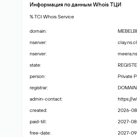
Информация по данным Whois ТЦИ
% TCI Whois Service
domain
:
MEBELB
nserver
:
clay.ns.c
nserver
:
meera.ns
state
:
REGISTE
person
:
Private 
registrar
:
DOMAIN
admin-contact
:
https://
created
:
2026-08
paid-till
:
2027-08-
free-date
:
2027-09