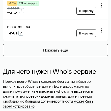
-95%
SSL в подарок
13 090 ₽
?
В корзину
590 ₽
mate-mus
.su
1 498 ₽
?
В корзину
Показать еще
Для чего нужен Whois сервис
Прежде всего, Whois позволяет бесплатно и быстро
выяснить, свободен ли домен. Если информация по
доменному имени не внесена в whois и не выдается в
результатах проверки домена, значит, доменное имя
свободно и с большой долей вероятности
может быть
зарегистрировано
.