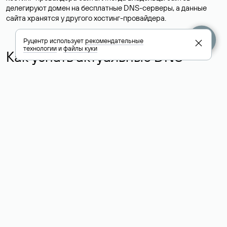
делегируют домен на бесплатные DNS-серверы, а данные
сайта хранятся у другого хостинг-провайдера.
Руцентр использует
рекомендательные
технологии
и
файлы куки
Как узнать актуальные DNS
домена
О том, где можно посмотреть список DNS-серверов для
домена в сервисе Whois, мы написали выше. Порядок
действий такой же, как при определении хостинга: необходимо
ввести доменное имя в поисковую строку Whois, после
получения ответа найти поле «nserver». В нем указаны
актуальные DNS домена.
Расшифровка значения полей
для доменов .ru, .su и .рф:
«nserver»: список DNS-серверов, на которые делегирован