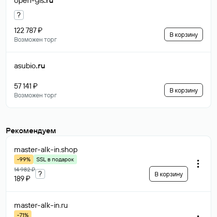
open-gis
.ru
?
122 787 ₽
В корзину
Возможен торг
asubio
.ru
57 141 ₽
В корзину
Возможен торг
Рекомендуем
master-alk-in
.shop
-99%
SSL в подарок
14 982 ₽
?
В корзину
189 ₽
master-alk-in
.ru
-71%