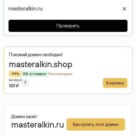
Проверить
Похожий домен свободен!
masteralkin
.shop
-99%
SSL в подарок
Рекомендуем
14 982 ₽
?
В корзину
189 ₽
Домен занят
masteralkin.ru
Как купить этот домен