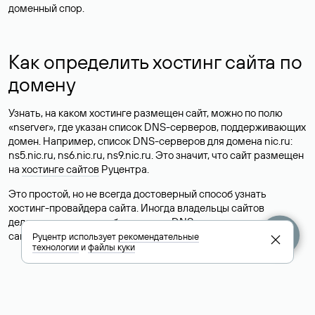
доменный спор.
Как определить хостинг сайта по
домену
Узнать, на каком хостинге размещен сайт, можно по полю
«nserver», где указан список DNS-серверов, поддерживающих
домен. Например, список DNS-серверов для домена nic.ru:
ns5.nic.ru, ns6.nic.ru, ns9.nic.ru. Это значит, что сайт размещен
на
хостинге сайтов
Руцентра.
Это простой, но не всегда достоверный способ узнать
хостинг-провайдера сайта. Иногда владельцы сайтов
делегируют домен на бесплатные DNS-серверы, а данные
сайта хранятся у другого хостинг-провайдера.
Руцентр использует
рекомендательные
технологии
и
файлы куки
Как узнать актуальные DNS
домена