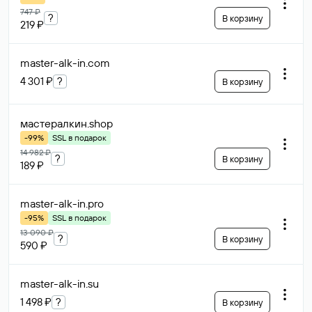
747 ₽
?
В корзину
219 ₽
master-alk-in
.com
4 301 ₽
?
В корзину
мастералкин
.shop
-99%
SSL в подарок
14 982 ₽
?
В корзину
189 ₽
master-alk-in
.pro
-95%
SSL в подарок
13 090 ₽
?
В корзину
590 ₽
master-alk-in
.su
1 498 ₽
?
В корзину