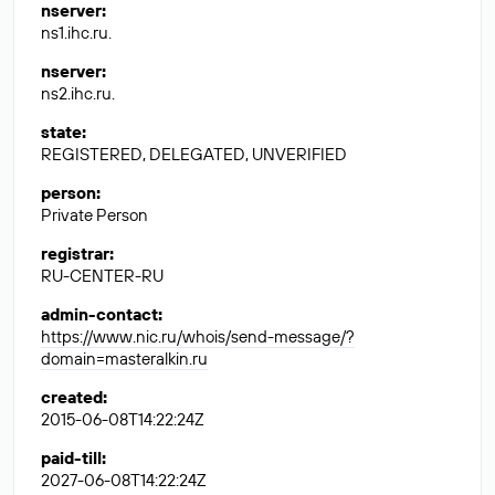
nserver
:
ns1.ihc.ru.
nserver
:
ns2.ihc.ru.
state
:
REGISTERED, DELEGATED, UNVERIFIED
person
:
Private Person
registrar
:
RU-CENTER-RU
admin-contact
:
https://www.nic.ru/whois/send-message/?
domain=masteralkin.ru
created
:
2015-06-08T14:22:24Z
paid-till
:
2027-06-08T14:22:24Z