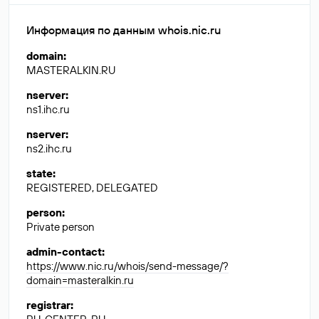
Информация по данным whois.nic.ru
domain
:
MASTERALKIN.RU
nserver
:
ns1.ihc.ru
nserver
:
ns2.ihc.ru
state
:
REGISTERED, DELEGATED
person
:
Private person
admin-contact
:
https://www.nic.ru/whois/send-message/?
domain=masteralkin.ru
registrar
: