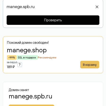
Проверить
Похожий домен свободен!
manege
.shop
-99%
SSL в подарок
Рекомендуем
14 982 ₽
?
В корзину
189 ₽
Домен занят
manege.spb.ru