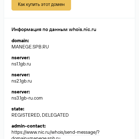
Как купить этот домен
Информация по данным whois.nic.ru
domain
:
MANEGE.SPB.RU
nserver
:
ns1.1gb.ru
nserver
:
ns2.1gb.ru
nserver
:
ns3.1gb-ru.com
state
:
REGISTERED, DELEGATED
admin-contact
:
https://www.nic.ru/whois/send-message/?
domain=manege.spb.ru