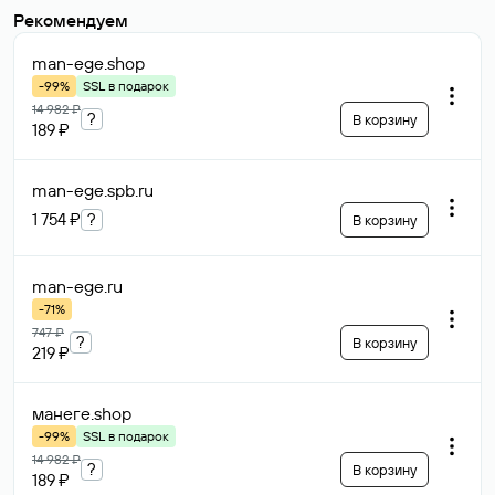
Рекомендуем
man-ege
.shop
-99%
SSL в подарок
14 982 ₽
?
В корзину
189 ₽
man-ege.spb
.ru
1 754 ₽
?
В корзину
man-ege
.ru
-71%
747 ₽
?
В корзину
219 ₽
манеге
.shop
-99%
SSL в подарок
14 982 ₽
?
В корзину
189 ₽