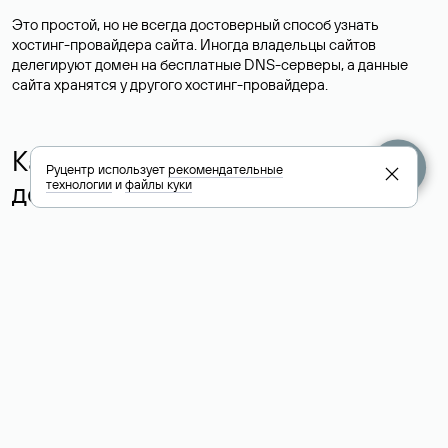
Это простой, но не всегда достоверный способ узнать
хостинг-провайдера сайта. Иногда владельцы сайтов
делегируют домен на бесплатные DNS-серверы, а данные
сайта хранятся у другого хостинг-провайдера.
Как узнать актуальные DNS
Руцентр использует
рекомендательные
домена
технологии
и
файлы куки
О том, где можно посмотреть список DNS-серверов для
домена в сервисе Whois, мы написали выше. Порядок
действий такой же, как при определении хостинга: необходимо
ввести доменное имя в поисковую строку Whois, после
получения ответа найти поле «nserver». В нем указаны
актуальные DNS домена.
Расшифровка значения полей
для доменов .ru, .su и .рф: