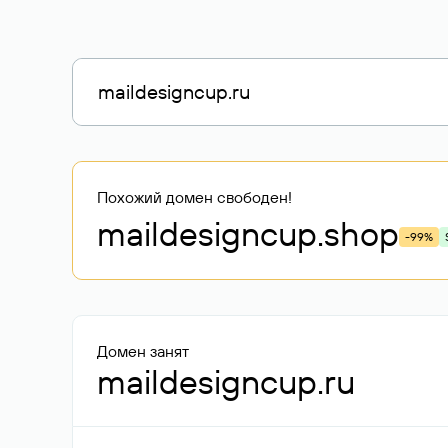
Похожий домен свободен!
maildesigncup
.shop
-99%
Домен занят
maildesigncup.ru