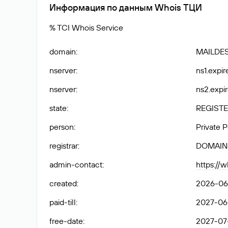
Информация по данным Whois ТЦИ
% TCI Whois Service
domain
:
MAILDE
nserver
:
ns1.expir
nserver
:
ns2.expir
state
:
REGISTE
person
:
Private 
registrar
:
DOMAIN
admin-contact
:
https://
created
:
2026-06
paid-till
:
2027-06-
free-date
:
2027-07