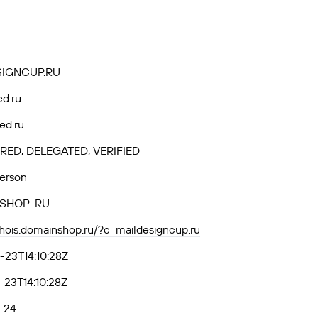
SIGNCUP.RU
ed.ru.
ed.ru.
RED, DELEGATED, VERIFIED
Person
SHOP-RU
whois.domainshop.ru/?c=maildesigncup.ru
-23T14:10:28Z
23T14:10:28Z
-24