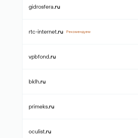
gidrosfera
.ru
rtc-internet
.ru
Рекомендуем
vpbfond
.ru
bklh
.ru
primeks
.ru
oculist
.ru