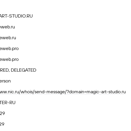
ART-STUDIO.RU
eweb.ru
eweb.ru
eweb.pro
eweb.pro
RED, DELEGATED
person
www.nic.ru/whois/send-message/?domain=magic-art-studio.ru
TER-RU
.29
29