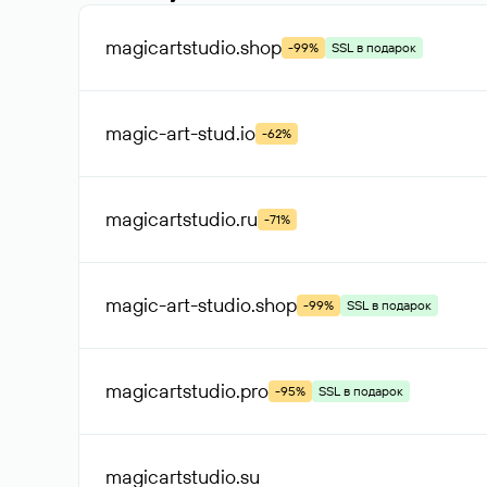
magicartstudio
.shop
-99%
SSL в подарок
magic-art-stud
.io
-62%
magicartstudio
.ru
-71%
magic-art-studio
.shop
-99%
SSL в подарок
magicartstudio
.pro
-95%
SSL в подарок
magicartstudio
.su