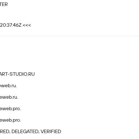
TER
T20:37:46Z <<<
ART-STUDIO.RU
eweb.ru.
eweb.ru.
eweb.pro.
eweb.pro.
RED, DELEGATED, VERIFIED