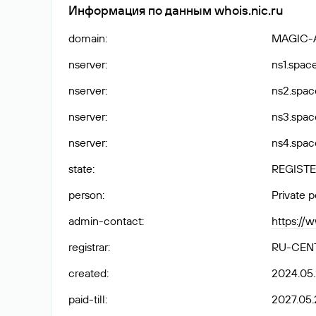
Информация по данным whois.nic.ru
domain
:
MAGIC-
nserver
:
ns1.spac
nserver
:
ns2.spac
nserver
:
ns3.spac
nserver
:
ns4.spac
state
:
REGISTE
person
:
Private 
admin-contact
:
https://
registrar
:
RU-CEN
created
:
2024.05
paid-till
:
2027.05.