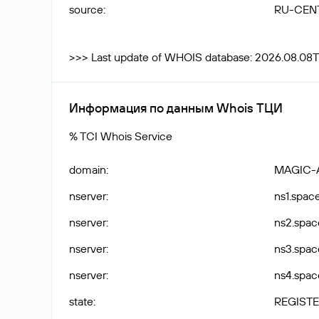
source
:
RU-CEN
>>> Last update of WHOIS database: 2026.08.08
Информация по данным Whois ТЦИ
% TCI Whois Service
domain
:
MAGIC-
nserver
:
ns1.spac
nserver
:
ns2.spac
nserver
:
ns3.spac
nserver
:
ns4.spac
state
:
REGISTE