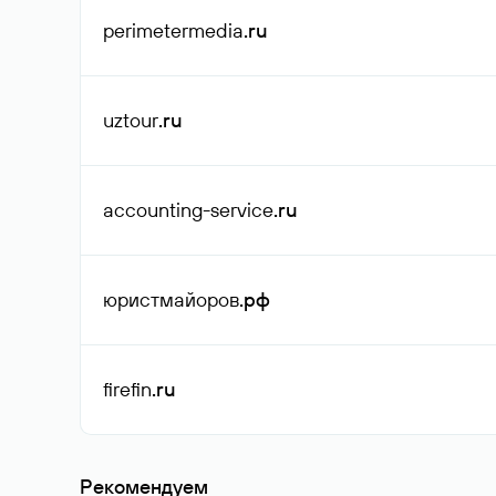
perimetermedia
.ru
uztour
.ru
accounting-service
.ru
юристмайоров
.рф
firefin
.ru
Рекомендуем