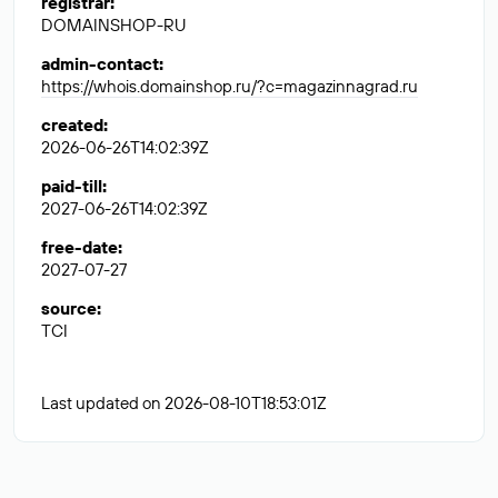
registrar
:
DOMAINSHOP-RU
admin-contact
:
https://whois.domainshop.ru/?c=magazinnagrad.ru
created
:
2026-06-26T14:02:39Z
paid-till
:
2027-06-26T14:02:39Z
free-date
:
2027-07-27
source
:
TCI
Last updated on 2026-08-10T18:53:01Z