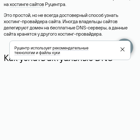
на
хостинге сайтов
Руцентра.
Это простой, но не всегда достоверный способ узнать
хостинг-провайдера сайта. Иногда владельцы сайтов
делегируют домен на бесплатные DNS-серверы, а данные
сайта хранятся у другого хостинг-провайдера.
Руцентр использует
рекомендательные
технологии
и
файлы куки
Как узнать актуальные DNS
домена
О том, где можно посмотреть список DNS-серверов для
домена в сервисе Whois, мы написали выше. Порядок
действий такой же, как при определении хостинга: необходимо
ввести доменное имя в поисковую строку Whois, после
получения ответа найти поле «nserver». В нем указаны
актуальные DNS домена.
Расшифровка значения полей