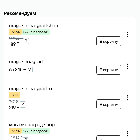
Рекомендуем
magazin-na-grad
.shop
-99%
SSL в подарок
14 982 ₽
?
В корзину
189 ₽
magazinnagr
.ad
65 845 ₽
?
В корзину
magazin-na-grad
.ru
-71%
747 ₽
?
В корзину
219 ₽
магазиннаград
.shop
-99%
SSL в подарок
14 982 ₽