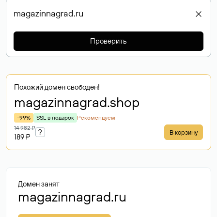
Проверить
Похожий домен свободен!
magazinnagrad
.shop
-99%
SSL в подарок
Рекомендуем
14 982 ₽
?
В корзину
189 ₽
Домен занят
magazinnagrad.ru