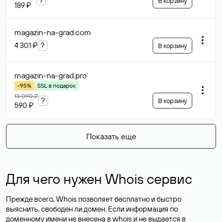
?
В корзину
189 ₽
magazin-na-grad
.com
4 301 ₽
?
В корзину
magazin-na-grad
.pro
-95%
SSL в подарок
13 090 ₽
?
В корзину
590 ₽
Показать еще
Для чего нужен Whois сервис
Прежде всего, Whois позволяет бесплатно и быстро
выяснить, свободен ли домен. Если информация по
доменному имени не внесена в whois и не выдается в