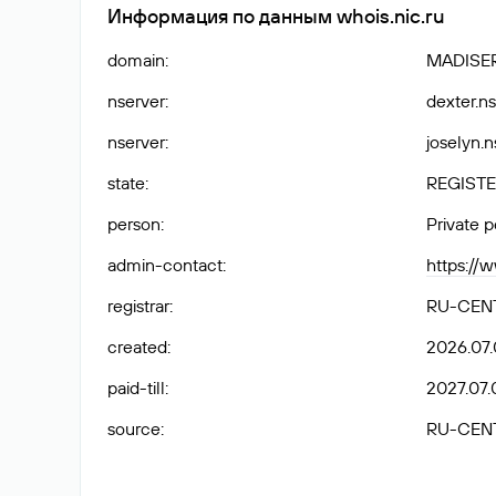
Информация по данным whois.nic.ru
domain
:
MADISER
nserver
:
dexter.n
nserver
:
joselyn.n
state
:
REGISTE
person
:
Private 
admin-contact
:
https://
registrar
:
RU-CEN
created
:
2026.07.
paid-till
:
2027.07.
source
:
RU-CEN