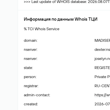
>>> Last update of WHOIS database: 2026.08.07T
Информация по данным Whois ТЦИ
% TCI Whois Service
domain
:
MADISER
nserver
:
dexter.ns
nserver
:
joselyn.n
state
:
REGISTE
person
:
Private 
registrar
:
RU-CEN
admin-contact
:
https://
created
:
2026-07