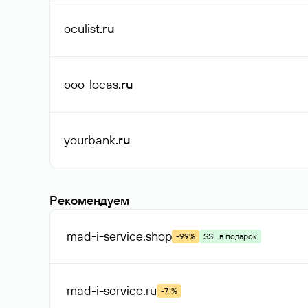
oculist
.ru
ooo-locas
.ru
yourbank
.ru
Рекомендуем
mad-i-service
.shop
-99%
SSL в подарок
mad-i-service
.ru
-71%