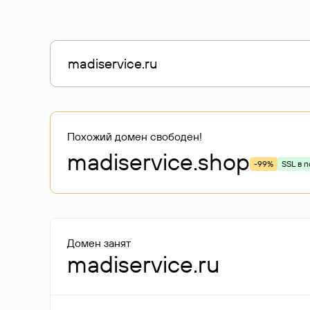
Похожий домен свободен!
madiservice
.shop
-99%
SSL в 
Домен занят
madiservice.ru