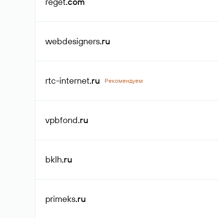
reget
.com
webdesigners
.ru
rtc-internet
.ru
Рекомендуем
vpbfond
.ru
bklh
.ru
primeks
.ru