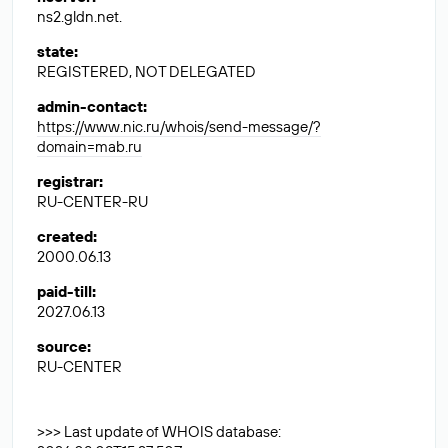
ns2.gldn.net.
state
:
REGISTERED, NOT DELEGATED
admin-contact
:
https://www.nic.ru/whois/send-message/?
domain=mab.ru
registrar
:
RU-CENTER-RU
created
:
2000.06.13
paid-till
:
2027.06.13
source
:
RU-CENTER
>>> Last update of WHOIS database: