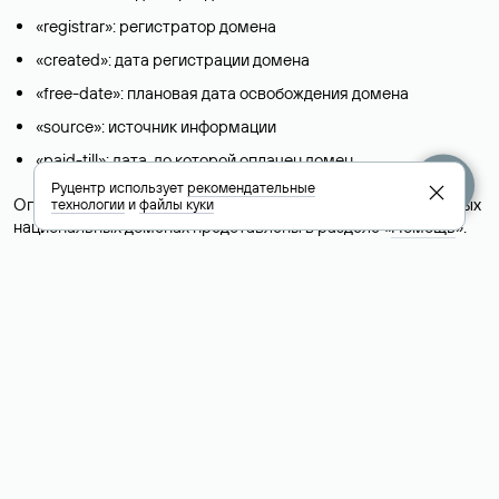
«registrar»: регистратор домена
«created»: дата регистрации домена
«free-date»: плановая дата освобождения домена
«source»: источник информации
«paid-till»: дата, до которой оплачен домен
Руцентр использует
рекомендательные
Описание полей для доменов в международных и зарубежных
технологии
и
файлы куки
национальных доменах представлены в разделе «
Помощь
».
Условия использования Whois-сервиса
+7 495 009-13-33
+7 495 994-46-01
Помощь
Руцентр
Социальные сети
Полезное
О компании
Вконтакте
РБК: последние