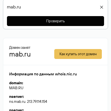
Проверить
Домен занят
mab.ru
Как купить этот домен
Информация по данным whois.nic.ru
domain
:
MAB.RU
nserver
:
ns.mab.ru. 213.79.114.154
nserver
: