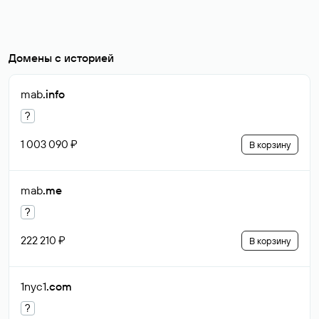
Домены с историей
mab
.info
?
1 003 090 ₽
В корзину
mab
.me
?
222 210 ₽
В корзину
1nyc1
.com
?