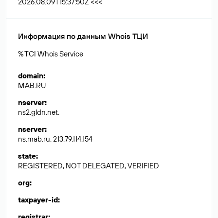
2026.08.09T15:37:50Z <<<
Информация по данным Whois ТЦИ
% TCI Whois Service
domain
:
MAB.RU
nserver
:
ns2.gldn.net.
nserver
:
ns.mab.ru. 213.79.114.154
state
:
REGISTERED, NOT DELEGATED, VERIFIED
org
:
taxpayer-id
:
registrar
: