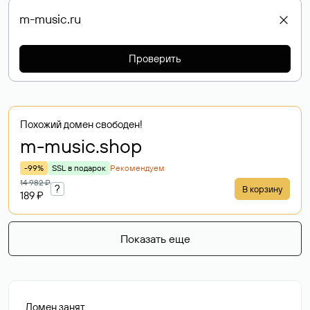
Проверить
Похожий домен свободен!
m-music
.shop
-99%
SSL в подарок
Рекомендуем
14 982 ₽
?
В корзину
189 ₽
Показать еще
Домен занят