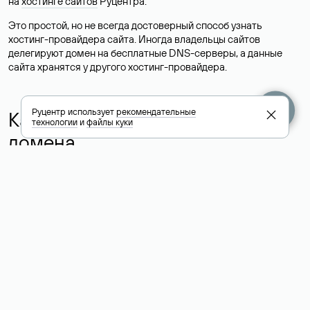
на
хостинге сайтов
Руцентра.
Это простой, но не всегда достоверный способ узнать
хостинг-провайдера сайта. Иногда владельцы сайтов
делегируют домен на бесплатные DNS-серверы, а данные
сайта хранятся у другого хостинг-провайдера.
Руцентр использует
рекомендательные
Как узнать актуальные DNS
технологии
и
файлы куки
домена
О том, где можно посмотреть список DNS-серверов для
домена в сервисе Whois, мы написали выше. Порядок
действий такой же, как при определении хостинга: необходимо
ввести доменное имя в поисковую строку Whois, после
получения ответа найти поле «nserver». В нем указаны
актуальные DNS домена.
Расшифровка значения полей