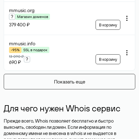
mmusic
.org
?
Магазин доменов
379 400 ₽
В корзину
mmusic
.info
-95%
SSL в подарок
13 090 ₽
?
В корзину
690 ₽
Показать еще
Для чего нужен Whois сервис
Прежде всего, Whois позволяет бесплатно и быстро
выяснить, свободен ли домен. Если информация по
доменному имени не внесена в whois и не выдается в