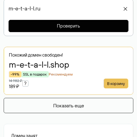
Проверить
Похожий домен свободен!
m-e-t-a-l-l
.shop
-99%
SSL в подарок
Рекомендуем
14 982 ₽
?
В корзину
189 ₽
Показать еще
Домен занят