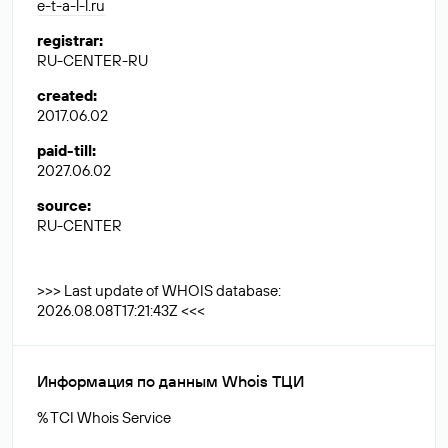
e-t-a-l-l.ru
registrar
:
RU-CENTER-RU
created
:
2017.06.02
paid-till
:
2027.06.02
source
:
RU-CENTER
>>> Last update of WHOIS database:
2026.08.08T17:21:43Z <<<
Информация по данным Whois ТЦИ
% TCI Whois Service