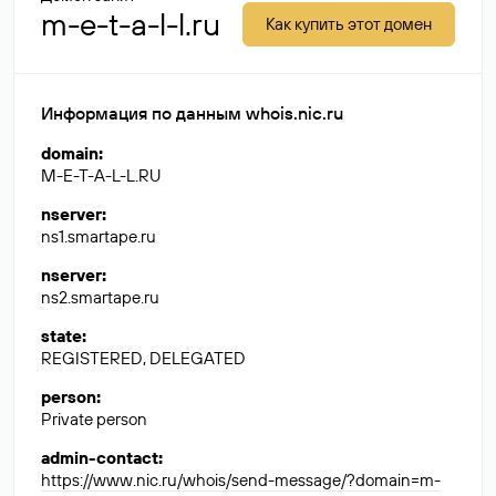
m-e-t-a-l-l.ru
Как купить этот домен
Информация по данным whois.nic.ru
domain
:
M-E-T-A-L-L.RU
nserver
:
ns1.smartape.ru
nserver
:
ns2.smartape.ru
state
:
REGISTERED, DELEGATED
person
:
Private person
admin-contact
:
https://www.nic.ru/whois/send-message/?domain=m-