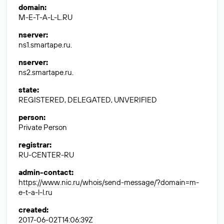
domain
:
M-E-T-A-L-L.RU
nserver
:
ns1.smartape.ru.
nserver
:
ns2.smartape.ru.
state
:
REGISTERED, DELEGATED, UNVERIFIED
person
:
Private Person
registrar
:
RU-CENTER-RU
admin-contact
:
https://www.nic.ru/whois/send-message/?domain=m-
e-t-a-l-l.ru
created
:
2017-06-02T14:06:39Z