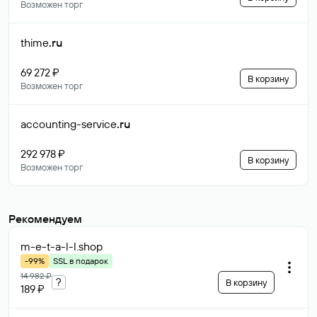
Возможен торг
thime
.ru
69 272 ₽
В корзину
Возможен торг
accounting-service
.ru
292 978 ₽
В корзину
Возможен торг
Рекомендуем
m-e-t-a-l-l
.shop
-99%
SSL в подарок
14 982 ₽
?
В корзину
189 ₽