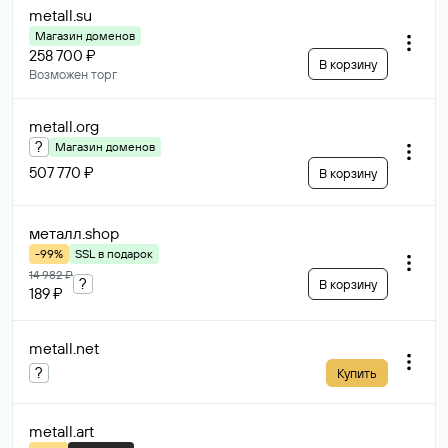
metall
.su
Магазин доменов
258 700 ₽
В корзину
Возможен торг
metall
.org
?
Магазин доменов
507 770 ₽
В корзину
металл
.shop
-99%
SSL в подарок
14 982 ₽
?
В корзину
189 ₽
metall
.net
?
Купить
metall
.art