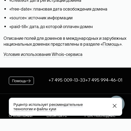
«created»: дата регистрации домена
«free-date»: плановая дата освобождения домена
«source»: источник информации
«paid-till»: дата, до которой оплачен домен
Описание полей для доменов в международных и зарубежных
национальных доменах представлены в разделе «
Помощь
».
Условия использования Whois-сервиса
+7 495 009-13-33
+7 495 994-46-01
Помощь
Руцентр использует
рекомендательные
Руцентр
Социальные сети
Полезное
технологии
и
файлы куки
О компании
Вконтакте
РБК: последние
Контакты
VK Видео
новости России и
Лицензии и
Телеграм
мира