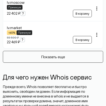
lv
.moscow
Премиум
22 402 ₽
?
В корзину
lv
.market
-60%
Премиум
55 500 ₽
?
В корзину
22 469 ₽
Показать еще
Для чего нужен Whois сервис
Прежде всего, Whois позволяет бесплатно и быстро
выяснить, свободен ли домен. Если информация по
доменному имени не внесена в whois и не выдается в
результатах проверки домена, значит, доменное имя
свободно и с большой долей вероятности
может быть