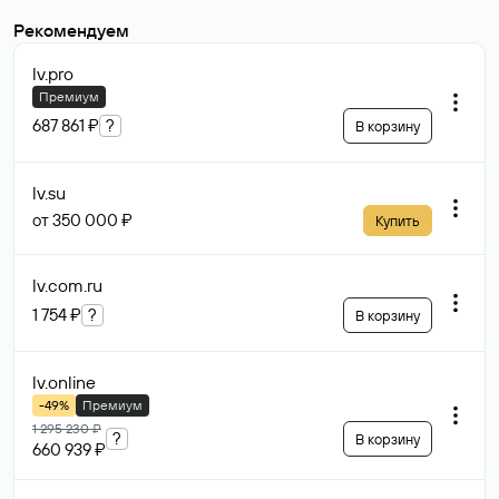
Рекомендуем
lv
.pro
Премиум
687 861 ₽
?
В корзину
lv
.su
от 350 000 ₽
Купить
lv.com
.ru
1 754 ₽
?
В корзину
lv
.online
-49%
Премиум
1 295 230 ₽
?
В корзину
660 939 ₽