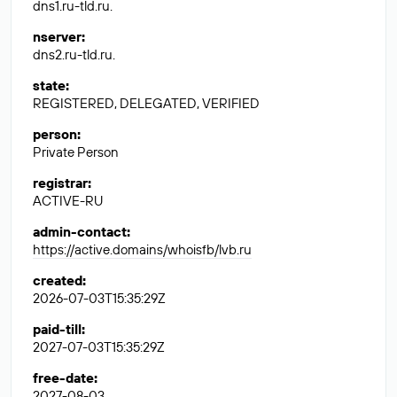
dns1.ru-tld.ru.
nserver
:
dns2.ru-tld.ru.
state
:
REGISTERED, DELEGATED, VERIFIED
person
:
Private Person
registrar
:
ACTIVE-RU
admin-contact
:
https://active.domains/whoisfb/lvb.ru
created
:
2026-07-03T15:35:29Z
paid-till
:
2027-07-03T15:35:29Z
free-date
:
2027-08-03