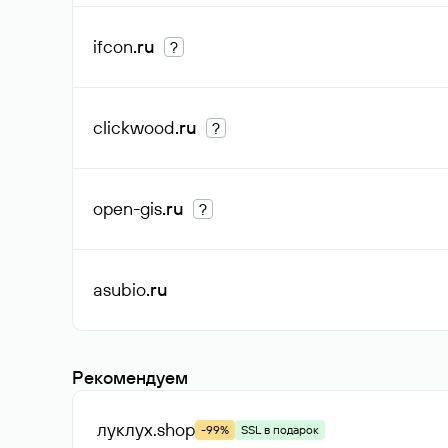
ifcon
.ru
?
clickwood
.ru
?
open-gis
.ru
?
asubio
.ru
Рекомендуем
луклух
.shop
-99%
SSL в подарок