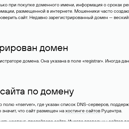
лько при покупке доменного имени, информация о сроках р
ормации, размещенной в интернете. Мошенники часто созда
оверить сайт. Недавно зарегистрированный домен — веский
стрирован домен
раторе домена. Она указана в поле «registrar». Иногда да
 сайта по домену
 по полю «nserver», где указан список DNS-серверов, подд
 Это значит, что сайт размещен на
хостинге сайтов
Руцентра.
знать хостинг-провайдера сайта. Иногда владельцы сайтов 
ера.