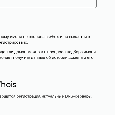
ому имени не внесена в whois и не выдается в
егистрировано
.
боден ли домен можно и в процессе подбора имени
воляет получить данные об истории домена и его
hois
вершится регистрация, актуальные DNS-серверы,