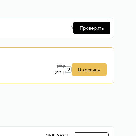
Проверить
747 ₽
?
В корзину
219 ₽
258 700 ₽