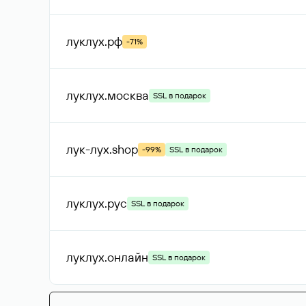
луклух
.рф
-71%
луклух
.москва
SSL в подарок
лук-лух
.shop
-99%
SSL в подарок
луклух
.рус
SSL в подарок
луклух
.онлайн
SSL в подарок