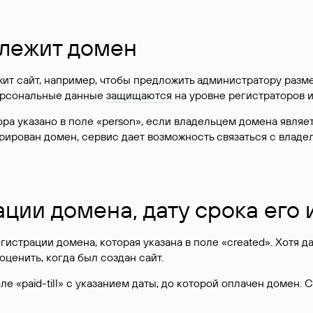
длежит домен
жит сайт, например, чтобы предложить администратору разм
персональные данные
защищаются
на уровне регистраторов 
атора указано в поле «person», если владельцем домена явля
истрирован домен, сервис дает возможность связаться с вла
ации домена, дату срока его
гистрации домена, которая указана в поле «created». Хотя д
оценить, когда был создан сайт.
 «paid-till» с указанием даты, до которой оплачен домен. 