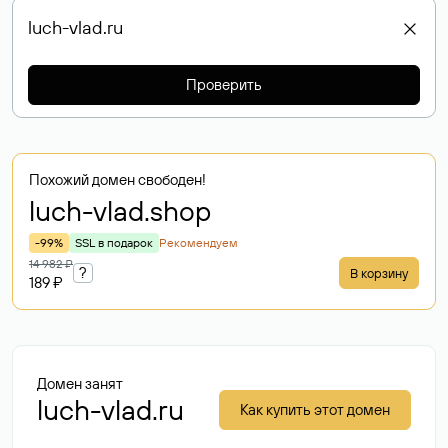
Проверить
Похожий домен свободен!
luch-vlad
.shop
-99%
SSL в подарок
Рекомендуем
14 982 ₽
?
В корзину
189 ₽
Домен занят
luch-vlad.ru
Как купить этот домен