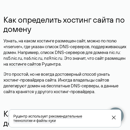
Как определить хостинг сайта по
домену
Узнать, на каком хостинге размещен сайт, можно по полю
«nserver», где указан список DNS-серверов, поддерживающих
домен. Например, список DNS-серверов для домена nic.ru:
ns5.nic.ru, ns6.nic.ru, ns9.nic.ru. Это значит, что сайт размещен
на
хостинге сайтов
Руцентра.
Это простой, но не всегда достоверный способ узнать
хостинг-провайдера сайта. Иногда владельцы сайтов
делегируют домен на бесплатные DNS-серверы, а данные
сайта хранятся у другого хостинг-провайдера.
Как узнать актуальные DNS
Руцентр использует
рекомендательные
домена
технологии
и
файлы куки