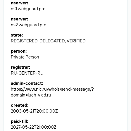
nserver
:
ns1.webguard.pro.
nserver
:
ns2.webguard.pro.
state
:
REGISTERED, DELEGATED, VERIFIED
person
:
Private Person
registrar
:
RU-CENTER-RU
admin-contact
:
https://www.nic.ru/whois/send-message/?
domain=luch-vlad.ru
created
:
2003-05-21T20:00:00Z
paid-till
:
2027-05-22T21:00:00Z