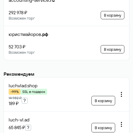
accounting-service
.ru
292 978 ₽
В корзину
Возможен торг
юристмайоров
.рф
52 703 ₽
В корзину
Возможен торг
Рекомендуем
luchvlad
.shop
-99%
SSL в подарок
14 982 ₽
?
В корзину
189 ₽
luch-vl
.ad
65 845 ₽
?
В корзину