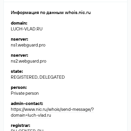
Информация по данным whois.nic.ru
domain
:
LUCH-VLAD.RU
nserver
:
ns1.webguard.pro
nserver
:
ns2.webguard.pro
state
:
REGISTERED, DELEGATED
person
:
Private person
admin-contact
:
https://www.nic.ru/whois/send-message/?
domain=luch-vlad.ru
registrar
: