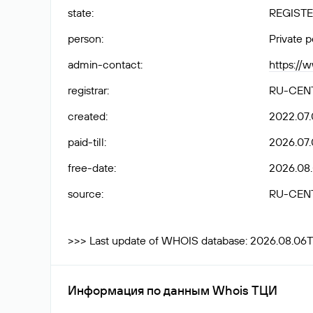
state
:
REGISTE
person
:
Private 
admin-contact
:
https://
registrar
:
RU-CEN
created
:
2022.07.
paid-till
:
2026.07.
free-date
:
2026.08
source
:
RU-CEN
>>> Last update of WHOIS database: 2026.08.06
Информация по данным Whois ТЦИ