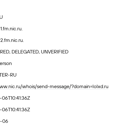
U
.fm.nic.ru.
.fm.nic.ru.
RED, DELEGATED, UNVERIFIED
Person
TER-RU
www.nic.ru/whois/send-message/?domain=lolxd.ru
-06T10:41:36Z
-06T10:41:36Z
-06