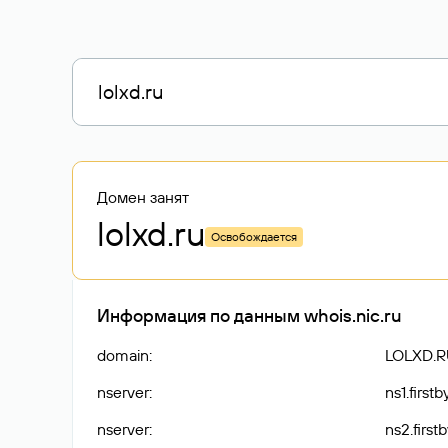
Домен занят
lolxd
.ru
Освобождается
Информация по данным whois.nic.ru
domain
:
LOLXD.R
nserver
:
ns1.first
nserver
:
ns2.first