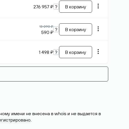
276 957 ₽
?
В корзину
13 090 ₽
?
В корзину
590 ₽
1 498 ₽
?
В корзину
ому имени не внесена в whois и не выдается в
егистрировано
.