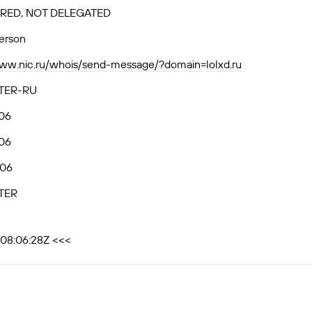
RED, NOT DELEGATED
person
www.nic.ru/whois/send-message/?domain=lolxd.ru
TER-RU
06
06
.06
TER
T08:06:28Z <<<