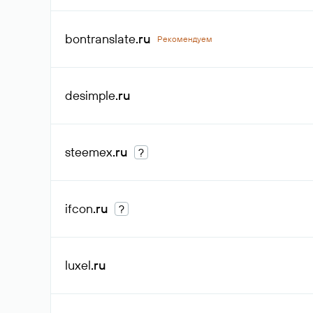
bontranslate
.ru
Рекомендуем
desimple
.ru
steemex
.ru
?
ifcon
.ru
?
luxel
.ru