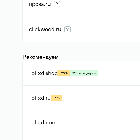
riposa
.ru
?
clickwood
.ru
?
Рекомендуем
lol-xd
.shop
-99%
SSL в подарок
lol-xd
.ru
-71%
lol-xd
.com