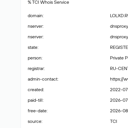
% TCI Whois Service
domain
:
LOLXD.R
nserver
:
dnsproxy1
nserver
:
dnsproxy2
state
:
REGISTE
person
:
Private 
registrar
:
RU-CEN
admin-contact
:
https://
created
:
2022-07
paid-till
:
2026-07
free-date
:
2026-08
source
:
TCI