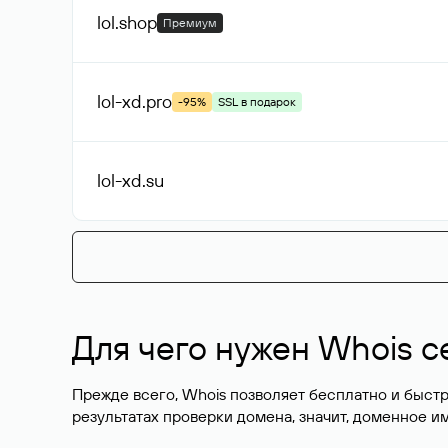
lol
.shop
Премиум
lol-xd
.pro
-95%
SSL в подарок
lol-xd
.su
Для чего нужен Whois с
Прежде всего, Whois позволяет бесплатно и быстр
результатах проверки домена, значит, доменное 