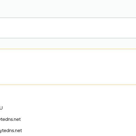
U
bytedns.net
bytedns.net